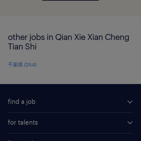
other jobs in Qian Xie Xian Cheng
Tian Shi
千葉県
(
254
)
find a job
all jobs
for talents
career advice
operational career
careers at Randstad