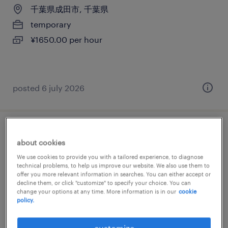
千葉県成田市, 千葉県
temporary
¥1650.00 per hour
posted 6 july 2026
貿易事務・国際事務
about cookies
We use cookies to provide you with a tailored experience, to diagnose
千葉県成田市, 千葉県
technical problems, to help us improve our website. We also use them to
temporary
offer you more relevant information in searches. You can either accept or
decline them, or click "customize" to specify your choice. You can
¥1600.00 per hour
change your options at any time. More information is in our
cookie
policy.
customize