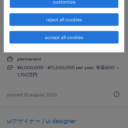
customize
posted 13 august 2025
reject all cookies
ui／uxデザイナー
accept all cookies
東京23区, 東京都
permanent
¥6,000,000 - ¥11,500,000 per year, 年収600 ～
1,150万円
posted 22 august 2025
uiデザイナー / ui designer