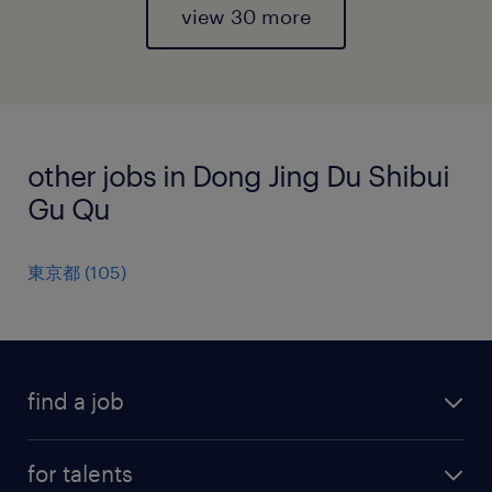
view 30 more
other jobs in Dong Jing Du Shibui
Gu Qu
東京都
(
105
)
find a job
all jobs
for talents
career advice