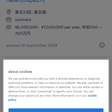
haken/dispatch)
東京23区, 東京都
contract
¥5,500,000 - ¥7,500,000 per year, 年収550 ～
750万円
posted 26 september 2024
ui/uxデザイナー（コミュニケーションデザ
about cookies
イン領域を含む）
We use cookies to provide you with a tailored experience, to diagnose
technical problems, to help us improve our website. We also use them to
東京23区, 東京都
offer you more relevant information in searches. You can either accept or
decline them, or click "customize" to specify your choice. You can
permanent
change your options at any time. More information is in our
cookie
policy.
¥6,500,000 - ¥10,000,000 per year, 年収650 ～
1,000万円