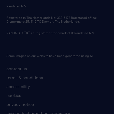
country websites
Randstad N.V.
contact us
Registered in The Netherlands No: 33216172 Registered office:
Diemermere 25, 1112 TC Diemen, The Netherlands.
RANDSTAD,
is a registered trademark of © Randstad N.V.
Some images on our website have been generated using AI.
contact us
terms & conditions
accessibility
cookies
privacy notice
misconduct reporting procedure