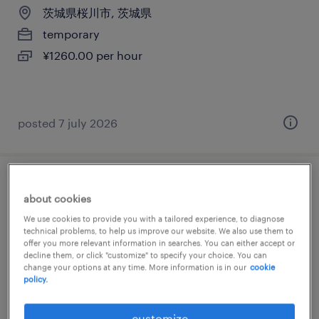
茨城県桜川市, 茨城県
temporary
¥1260.00 per hour
posted 7 july 2026
金属・非金属の検査、組立・部品加工
about cookies
We use cookies to provide you with a tailored experience, to diagnose
茨城県桜川市, 茨城県
technical problems, to help us improve our website. We also use them to
temporary
offer you more relevant information in searches. You can either accept or
decline them, or click "customize" to specify your choice. You can
¥1260.00 per hour
change your options at any time. More information is in our
cookie
policy.
customize