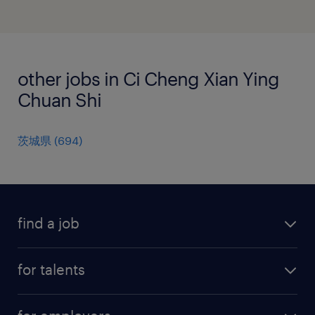
other jobs in Ci Cheng Xian Ying
Chuan Shi
茨城県
(
694
)
find a job
all jobs
for talents
career advice
operational career
careers at Randstad