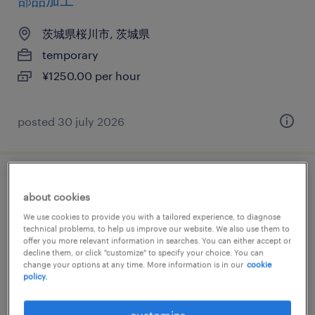
部品加工
茨城県桜川市, 茨城県
temporary
¥1250.00 per hour
posted 30 july 2026
金属・非金属の組立・部品加工
about cookies
We use cookies to provide you with a tailored experience, to diagnose
茨城県桜川市, 茨城県
technical problems, to help us improve our website. We also use them to
temporary
offer you more relevant information in searches. You can either accept or
decline them, or click "customize" to specify your choice. You can
¥1300.00 per hour
change your options at any time. More information is in our
cookie
policy.