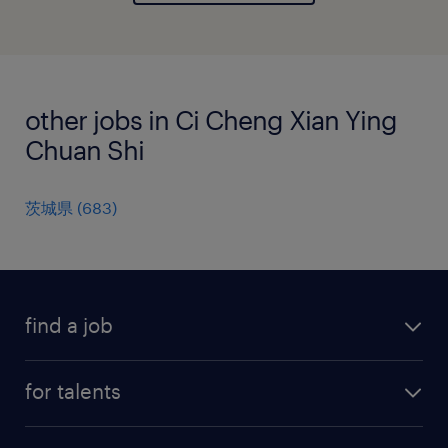
other jobs in Ci Cheng Xian Ying
Chuan Shi
茨城県
(
683
)
find a job
all jobs
for talents
career advice
operational career
careers at Randstad