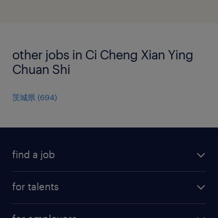
other jobs in Ci Cheng Xian Ying
Chuan Shi
茨城県
(
694
)
find a job
all jobs
for talents
career advice
operational career
careers at Randstad