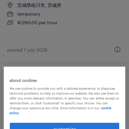
茨城県桜川市, 茨城県
temporary
¥1260.00 per hour
posted 7 july 2026
金属・非金属の検査、組立・部品加工
about cookies
We use cookies to provide you with a tailored experience, to diagnose
茨城県桜川市, 茨城県
technical problems, to help us improve our website. We also use them to
temporary
offer you more relevant information in searches. You can either accept or
decline them, or click "customize" to specify your choice. You can
¥1260.00 per hour
change your options at any time. More information is in our
cookie
policy.
customize