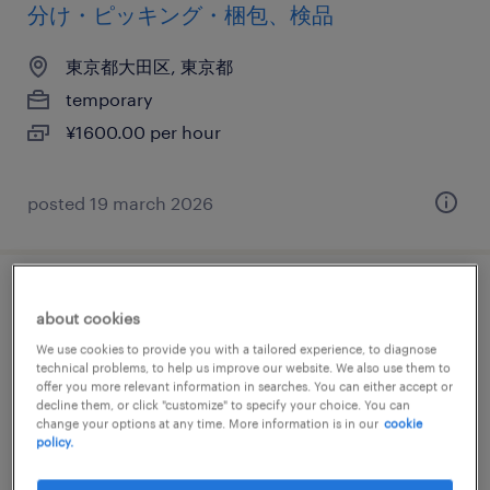
分け・ピッキング・梱包、検品
東京都大田区, 東京都
temporary
¥1600.00 per hour
posted 19 march 2026
金属・非金属の検査、その他（製造）、仕
about cookies
分け・ピッキング・梱包、検品
We use cookies to provide you with a tailored experience, to diagnose
technical problems, to help us improve our website. We also use them to
東京都大田区, 東京都
offer you more relevant information in searches. You can either accept or
decline them, or click "customize" to specify your choice. You can
temporary
change your options at any time. More information is in our
cookie
policy.
¥1600.00 per hour