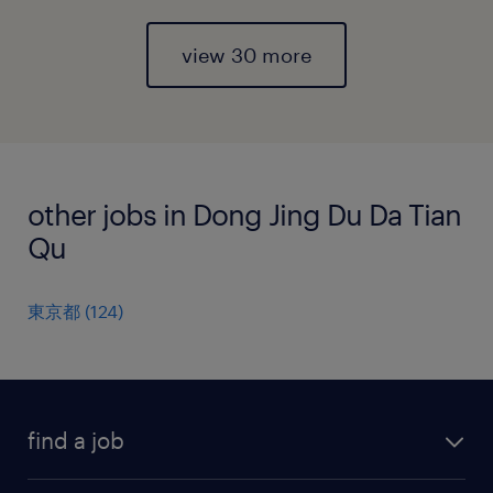
view 30 more
other jobs in Dong Jing Du Da Tian
Qu
東京都
(
124
)
find a job
all jobs