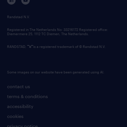
randstad innovation fund
country websites
Randstad N.V.
contact us
Registered in The Netherlands No: 33216172 Registered office:
Diemermere 25, 1112 TC Diemen, The Netherlands.
RANDSTAD,
is a registered trademark of © Randstad N.V.
Some images on our website have been generated using AI.
contact us
terms & conditions
accessibility
cookies
privacy notice