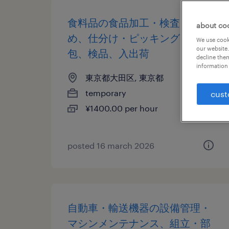
食料品の食品加工・検査・袋詰
about co
め、仕分け・ピッキング・梱
We use cooki
our website.
包、検品、入出荷
decline them
information 
東京都大田区, 東京都
temporary
cust
¥1400.00 per hour
posted 16 march 2026
自動車・輸送機器の設備管理・
マシンメンテナンス、組立・部