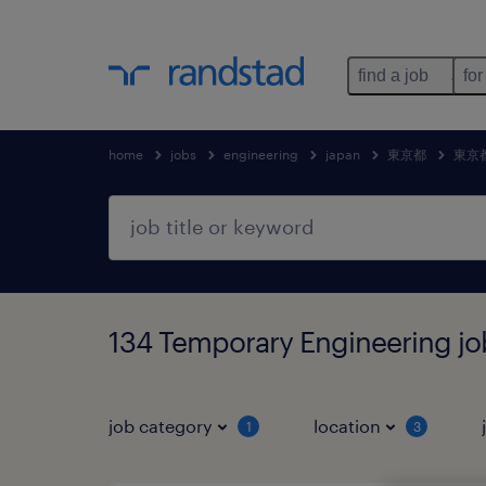
find a job
for
home
jobs
engineering
japan
東京都
東京
134 Temporary Engineerin
job category
location
1
3