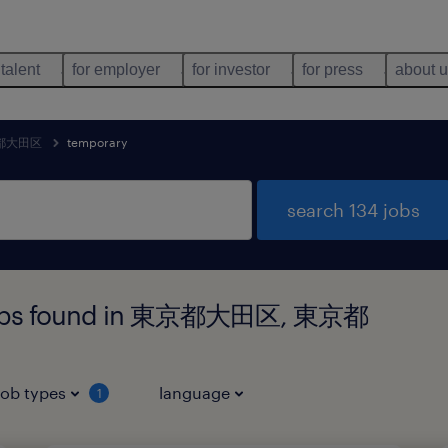
 talent
for employer
for investor
for press
about 
都大田区
temporary
search 134 jobs
g jobs found in 東京都大田区, 東京都
job types
language
1