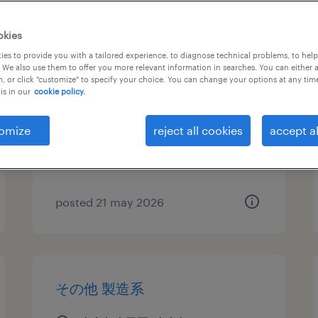
化学・素材の検査、検品
okies
es to provide you with a tailored experience, to diagnose technical problems, to hel
東京都大田区, 東京都
 We also use them to offer you more relevant information in searches. You can either 
, or click "customize" to specify your choice. You can change your options at any tim
temporary
is in our
cookie policy.
¥1600.00 per hour
omize
reject all cookies
accept al
posted 21 may 2026
その他 製造系