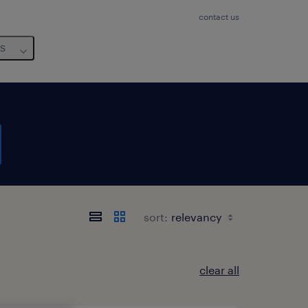
contact us
us
sort:
clear all