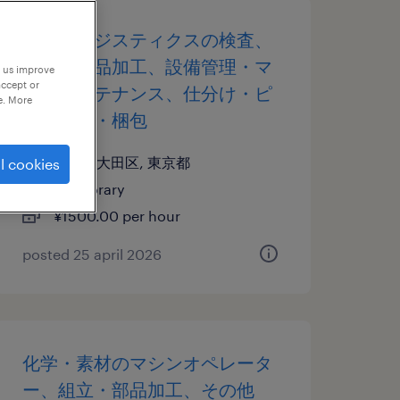
物流・ロジスティクスの検査、
組立・部品加工、設備管理・マ
p us improve
accept or
シンメンテナンス、仕分け・ピ
e. More
ッキング・梱包
東京都大田区, 東京都
l cookies
temporary
¥1500.00 per hour
posted 25 april 2026
化学・素材のマシンオペレータ
ー、組立・部品加工、その他