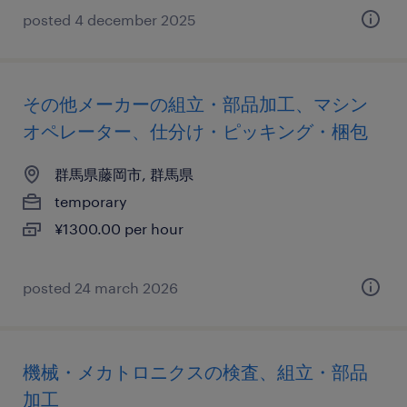
posted 4 december 2025
その他メーカーの組立・部品加工、マシン
オペレーター、仕分け・ピッキング・梱包
群馬県藤岡市, 群馬県
temporary
¥1300.00 per hour
posted 24 march 2026
機械・メカトロニクスの検査、組立・部品
加工