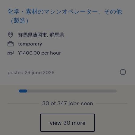
化学・素材のマシンオペレーター、その他
（製造）
群馬県藤岡市, 群馬県
temporary
¥1400.00 per hour
posted 29 june 2026
30 of 347 jobs seen
view 30 more