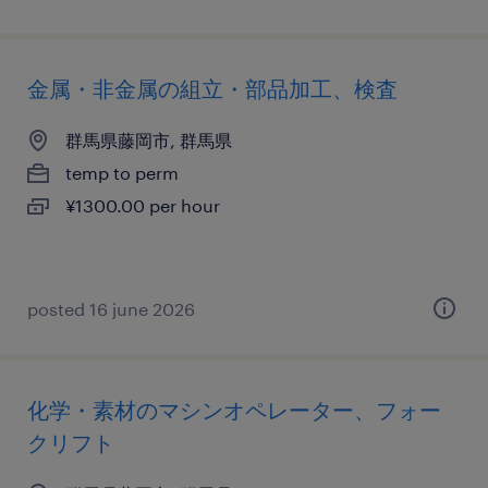
金属・非金属の組立・部品加工、検査
群馬県藤岡市, 群馬県
temp to perm
¥1300.00 per hour
posted 16 june 2026
化学・素材のマシンオペレーター、フォー
クリフト