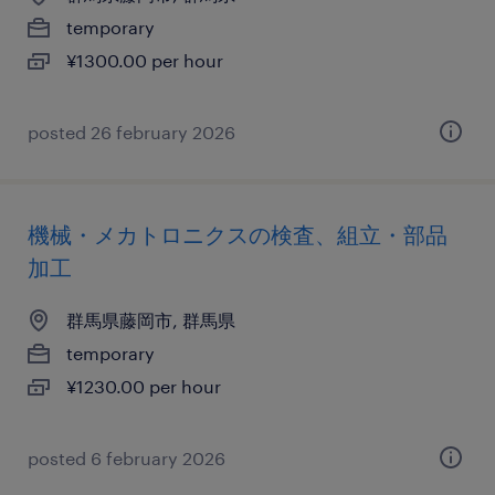
temporary
¥1300.00 per hour
posted 26 february 2026
機械・メカトロニクスの検査、組立・部品
加工
群馬県藤岡市, 群馬県
temporary
¥1230.00 per hour
posted 6 february 2026