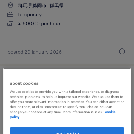
群馬県藤岡市, 群馬県
temporary
¥1500.00 per hour
posted 20 january 2026
化学・素材の検査、その他（その他）
about cookies
We use cookies to provide you with a tailored experience, to diagnose
群馬県藤岡市, 群馬県
technical problems, to help us improve our website. We also use them to
temporary
offer you more relevant information in searches. You can either accept or
decline them, or click "customize" to specify your choice. You can
¥1400.00 per hour
change your options at any time. More information is in our
cookie
policy.
customize