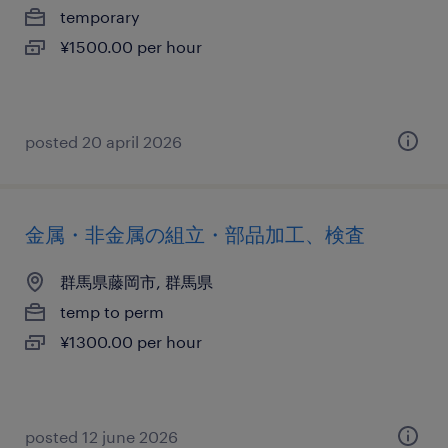
temporary
¥1500.00 per hour
posted 20 april 2026
金属・非金属の組立・部品加工、検査
群馬県藤岡市, 群馬県
temp to perm
¥1300.00 per hour
posted 12 june 2026