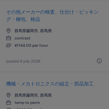
その他メーカーの検査、仕分け・ピッキン
グ・梱包、検品
群馬県藤岡市, 群馬県
contract
¥1144.00 per hour
posted 6 july 2026
機械・メカトロニクスの組立・部品加工
群馬県藤岡市, 群馬県
temp to perm