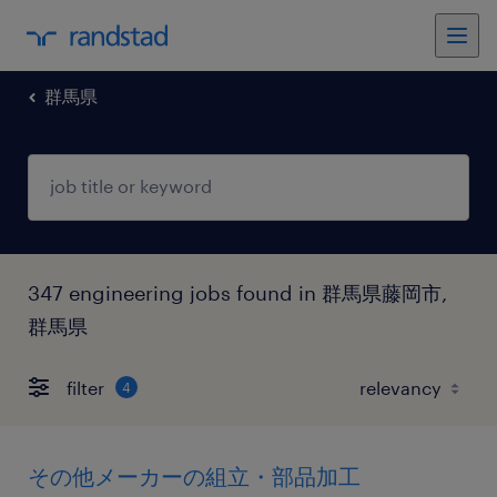
群馬県
347 engineering jobs found in 群馬県藤岡市,
群馬県
filter
4
その他メーカーの組立・部品加工