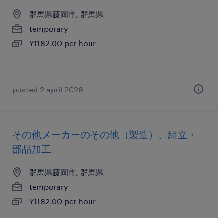
群馬県藤岡市, 群馬県
temporary
¥1182.00 per hour
posted 2 april 2026
その他メーカーのその他（製造）、組立・
部品加工
群馬県藤岡市, 群馬県
temporary
¥1182.00 per hour