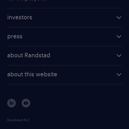
professional career
staffing solutions
digital career
investors
inhouse solutions
contact us
investment case
workforce insights
press
results and reports
randstad operational
press releases
randstad share
randstad professional
about Randstad
news and events
investor contacts
randstad enterprise
company profile
future of work
randstad digital
about this website
sustainability
tech suite
disclaimer
equity, diversity, inclusion and belonging
contact us
corporate governance
randstad innovation fund
country websites
Randstad N.V.