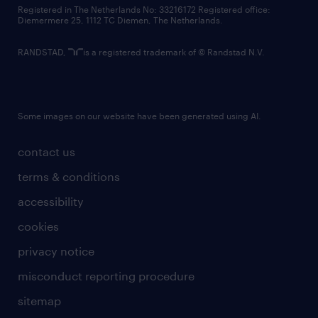
contact us
Registered in The Netherlands No: 33216172 Registered office:
Diemermere 25, 1112 TC Diemen, The Netherlands.
RANDSTAD,
is a registered trademark of © Randstad N.V.
Some images on our website have been generated using AI.
contact us
terms & conditions
accessibility
cookies
privacy notice
misconduct reporting procedure
sitemap