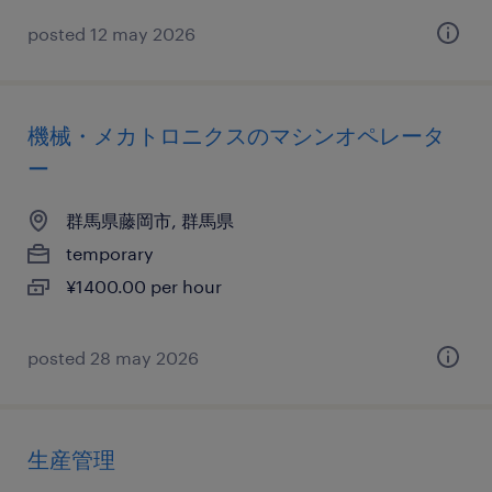
posted 12 may 2026
機械・メカトロニクスのマシンオペレータ
ー
群馬県藤岡市, 群馬県
temporary
¥1400.00 per hour
posted 28 may 2026
生産管理