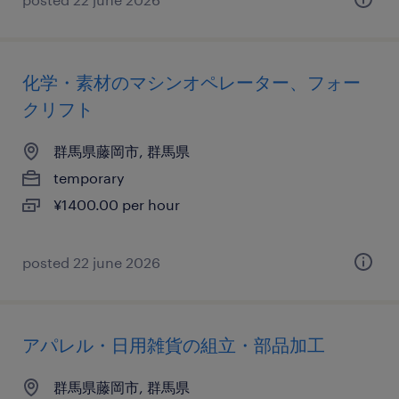
化学・素材のマシンオペレーター、フォー
クリフト
群馬県藤岡市, 群馬県
temporary
¥1400.00 per hour
posted 22 june 2026
アパレル・日用雑貨の組立・部品加工
群馬県藤岡市, 群馬県