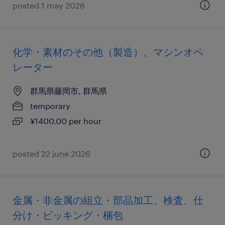
posted 1 may 2026
化学・素材のその他（製造）、マシンオペ
レーター
群馬県藤岡市, 群馬県
temporary
¥1400.00 per hour
posted 22 june 2026
金属・非金属の組立・部品加工、検査、仕
分け・ピッキング・梱包