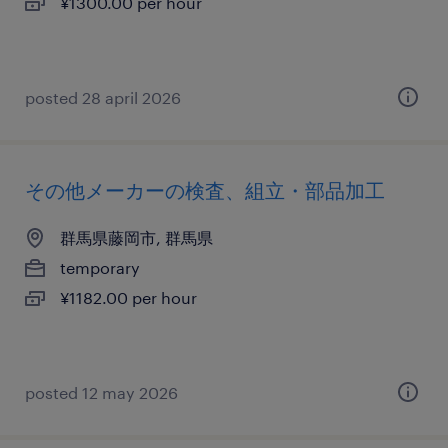
¥1300.00 per hour
posted 28 april 2026
その他メーカーの検査、組立・部品加工
群馬県藤岡市, 群馬県
temporary
¥1182.00 per hour
posted 12 may 2026