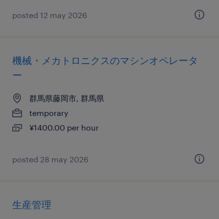
posted 12 may 2026
機械・メカトロニクスのマシンオペレータ
ー
群馬県藤岡市, 群馬県
temporary
¥1400.00 per hour
posted 28 may 2026
生産管理