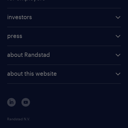
professional career
staffing solutions
digital career
investors
inhouse solutions
contact us
investment case
workforce insights
press
results and reports
randstad operational
press releases
randstad share
randstad professional
about Randstad
news and events
investor contacts
randstad enterprise
company profile
future of work
randstad digital
about this website
sustainability
tech suite
disclaimer
equity, diversity, inclusion and belonging
contact us
corporate governance
randstad innovation fund
country websites
Randstad N.V.