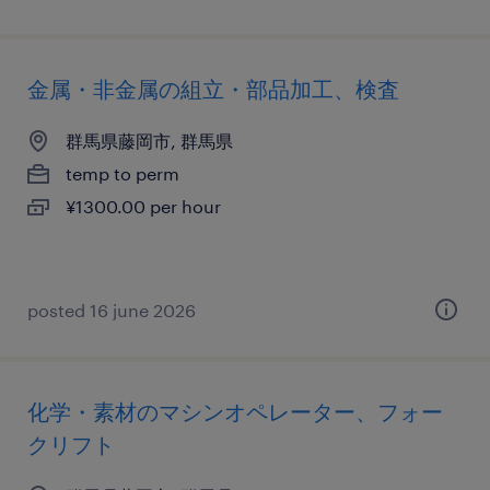
金属・非金属の組立・部品加工、検査
群馬県藤岡市, 群馬県
temp to perm
¥1300.00 per hour
posted 16 june 2026
化学・素材のマシンオペレーター、フォー
クリフト