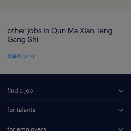
other jobs in Qun Ma Xian Teng
Gang Shi
群馬県
(
347
)
find a job
all jobs
for talents
career advice
operational career
careers at Randstad
for employers