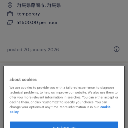
群馬県藤岡市, 群馬県
temporary
¥1500.00 per hour
posted 20 january 2026
化学・素材の検査、その他（その他）
about cookies
We use cookies to provide you with a tailored experience, to diagnose
群馬県藤岡市, 群馬県
technical problems, to help us improve our website. We also use them to
temporary
offer you more relevant information in searches. You can either accept or
decline them, or click "customize" to specify your choice. You can
¥1400.00 per hour
change your options at any time. More information is in our
cookie
policy.
customize