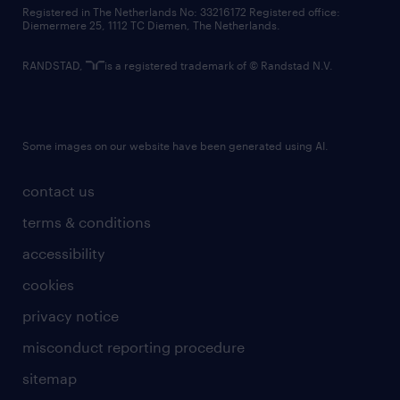
contact us
Registered in The Netherlands No: 33216172 Registered office:
Diemermere 25, 1112 TC Diemen, The Netherlands.
RANDSTAD,
is a registered trademark of © Randstad N.V.
Some images on our website have been generated using AI.
contact us
terms & conditions
accessibility
cookies
privacy notice
misconduct reporting procedure
sitemap