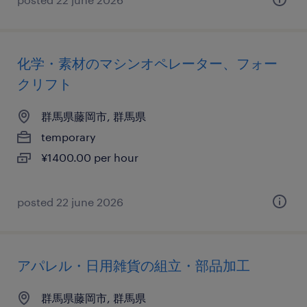
化学・素材のマシンオペレーター、フォー
クリフト
群馬県藤岡市, 群馬県
temporary
¥1400.00 per hour
posted 22 june 2026
アパレル・日用雑貨の組立・部品加工
群馬県藤岡市, 群馬県