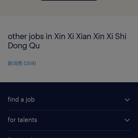
other jobs in Xin Xi Xian Xin Xi Shi
Dong Qu
新潟県
(
259
)
find a job
all jobs
for talents
career advice
operational career
careers at Randstad