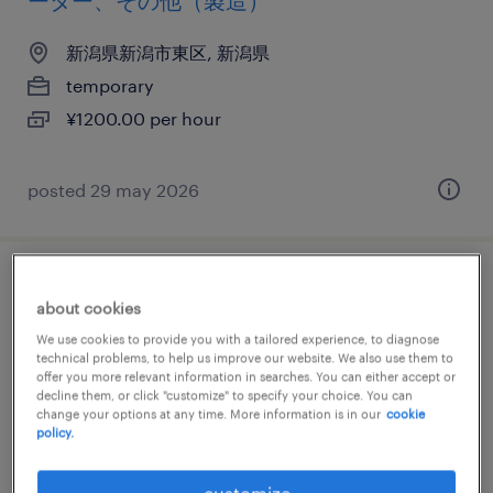
ーター、その他（製造）
新潟県新潟市東区, 新潟県
temporary
¥1200.00 per hour
posted 29 may 2026
化学・素材の設備管理・マシンメンテナン
about cookies
ス、検査
We use cookies to provide you with a tailored experience, to diagnose
technical problems, to help us improve our website. We also use them to
新潟県新潟市東区, 新潟県
offer you more relevant information in searches. You can either accept or
decline them, or click "customize" to specify your choice. You can
permanent
change your options at any time. More information is in our
cookie
policy.
¥207,050 per month
customize