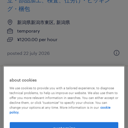
立・部品加工、検査、仕分け・ピッキン
グ・梱包
新潟県新潟市東区, 新潟県
temporary
¥1200.00 per hour
posted 22 july 2026
その他メーカーの組立・部品加工、検査、
about cookies
仕分け・ピッキング・梱包
We use cookies to provide you with a tailored experience, to diagnose
technical problems, to help us improve our website. We also use them to
offer you more relevant information in searches. You can either accept or
新潟県新潟市東区, 新潟県
decline them, or click "customize" to specify your choice. You can
change your options at any time. More information is in our
cookie
permanent
policy.
¥200,000 per month
customize