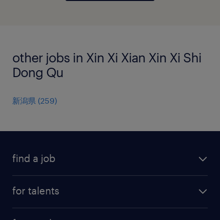
other jobs in Xin Xi Xian Xin Xi Shi
Dong Qu
新潟県
(
259
)
find a job
all jobs
for talents
career advice
operational career
careers at Randstad