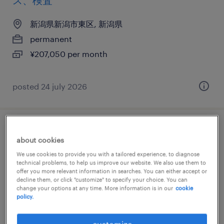
ス、検査
新潟県新潟市東区, 新潟県
permanent
¥207,050 per month
posted 24 july 2026
食料品の食品加工・検査・袋詰め、検査、
about cookies
仕分け・ピッキング・梱包
We use cookies to provide you with a tailored experience, to diagnose
technical problems, to help us improve our website. We also use them to
新潟県新潟市東区, 新潟県
offer you more relevant information in searches. You can either accept or
decline them, or click "customize" to specify your choice. You can
temporary
change your options at any time. More information is in our
cookie
policy.
¥1136.00 per hour
customize