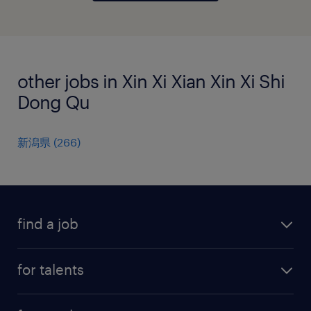
other jobs in Xin Xi Xian Xin Xi Shi
Dong Qu
新潟県
(
266
)
find a job
all jobs
for talents
career advice
operational career
careers at Randstad