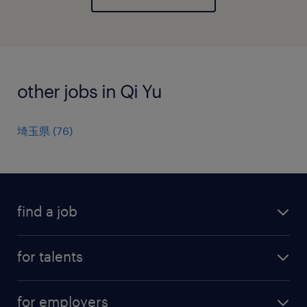
other jobs in Qi Yu
埼玉県
(
76
)
find a job
all jobs
for talents
career advice
operational career
careers at Randstad
for employers