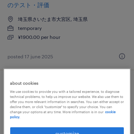
のテスト・評価
埼玉県さいたま市大宮区, 埼玉県
temporary
¥1900.00 per hour
posted 17 june 2025
about cookies
it・web系／メーカー系／流通・サービス系
We use cookies to provide you with a tailored experience, to diagnose
のヘルプデスク・ユーザーサポート
technical problems, to help us improve our website. We also use them to
offer you more relevant information in searches. You can either accept or
埼玉県川口市, 埼玉県
decline them, or click "customize" to specify your choice. You can
change your options at any time. More information is in our
cookie
temporary
policy.
¥2200.00 per hour
customize