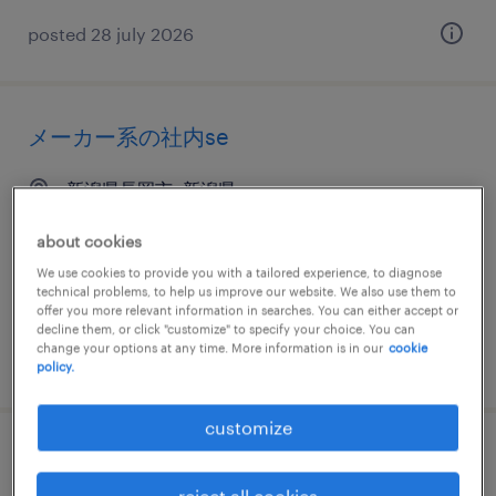
posted 28 july 2026
メーカー系の社内se
新潟県長岡市, 新潟県
temporary
about cookies
¥2100.00 per hour
We use cookies to provide you with a tailored experience, to diagnose
technical problems, to help us improve our website. We also use them to
offer you more relevant information in searches. You can either accept or
decline them, or click "customize" to specify your choice. You can
change your options at any time. More information is in our
cookie
posted 13 july 2026
policy.
customize
ネットワークエンジニア・サーバー設計