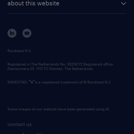
randstad digital
about this website
sustainability
tech suite
disclaimer
equity, diversity, inclusion and belonging
contact us
corporate governance
randstad innovation fund
country websites
Randstad N.V.
contact us
Registered in The Netherlands No: 33216172 Registered office:
Diemermere 25, 1112 TC Diemen, The Netherlands.
RANDSTAD,
is a registered trademark of © Randstad N.V.
Some images on our website have been generated using AI.
contact us