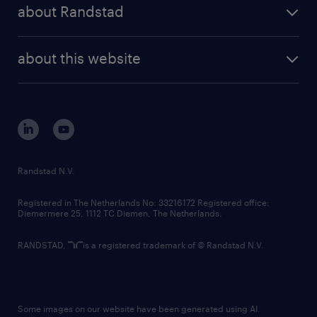
randstad share
randstad professional
about Randstad
news and events
investor contacts
randstad enterprise
company profile
future of work
randstad digital
about this website
sustainability
tech suite
disclaimer
equity, diversity, inclusion and belonging
contact us
corporate governance
randstad innovation fund
country websites
Randstad N.V.
contact us
Registered in The Netherlands No: 33216172 Registered office:
Diemermere 25, 1112 TC Diemen, The Netherlands.
RANDSTAD,
is a registered trademark of © Randstad N.V.
Some images on our website have been generated using AI.