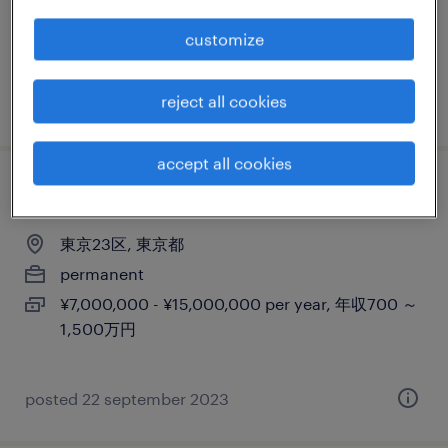
permanent
¥7,000,000 - ¥9,500,000 per year, 年収700 ～
customize
950万円
reject all cookies
posted 13 november 2024
accept all cookies
sales director
東京23区, 東京都
permanent
¥7,000,000 - ¥15,000,000 per year, 年収700 ～
1,500万円
posted 22 september 2023