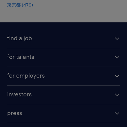
東京都
(
479
)
find a job
all jobs
for talents
career advice
operational career
careers at Randstad
for employers
professional career
staffing solutions
digital career
investors
inhouse solutions
contact us
investment case
workforce insights
press
results and reports
randstad operational
press releases