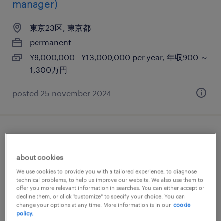
manager)
東京23区, 東京都
permanent
¥9,000,000 - ¥13,000,000 per year, 年収900 ～
1,300万円
posted 25 november 2024
【東京/神奈川エリア】浄水場・下水処理場
における電気設備工事の現場代理人又は監
about cookies
理（主任）技術者業務：大手日系グローバ
We use cookies to provide you with a tailored experience, to diagnose
technical problems, to help us improve our website. We also use them to
ルインフラ企業
offer you more relevant information in searches. You can either accept or
decline them, or click "customize" to specify your choice. You can
change your options at any time. More information is in our
cookie
東京23区,神奈川, 東京都
policy.