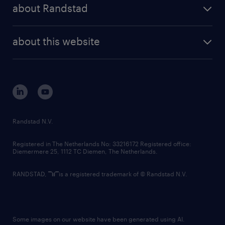
randstad share
randstad professional
about Randstad
news and events
investor contacts
randstad enterprise
company profile
future of work
randstad digital
about this website
sustainability
tech suite
disclaimer
equity, diversity, inclusion and belonging
contact us
corporate governance
randstad innovation fund
country websites
Randstad N.V.
contact us
Registered in The Netherlands No: 33216172 Registered office:
Diemermere 25, 1112 TC Diemen, The Netherlands.
RANDSTAD,
is a registered trademark of © Randstad N.V.
Some images on our website have been generated using AI.