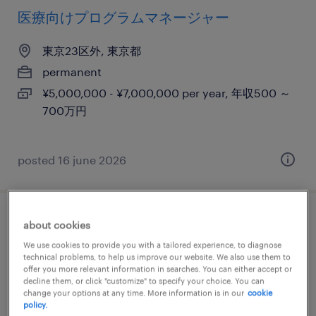
医療向けプログラムマネージャー
東京23区外, 東京都
permanent
¥5,000,000 - ¥7,000,000 per year, 年収500 ～
700万円
posted 16 june 2026
営業責任者候補
about cookies
We use cookies to provide you with a tailored experience, to diagnose
東京23区,東京23区外ほか, 東京都
technical problems, to help us improve our website. We also use them to
offer you more relevant information in searches. You can either accept or
permanent
decline them, or click "customize" to specify your choice. You can
change your options at any time. More information is in our
cookie
¥9,000,000 - ¥12,000,000 per year, 年収900 ～
policy.