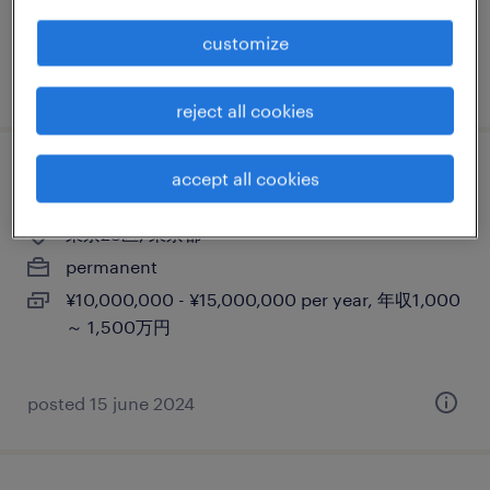
1,200万円
customize
posted 28 february 2025
reject all cookies
accept all cookies
cfo候補：食品メーカー
東京23区, 東京都
permanent
¥10,000,000 - ¥15,000,000 per year, 年収1,000
～ 1,500万円
posted 15 june 2024