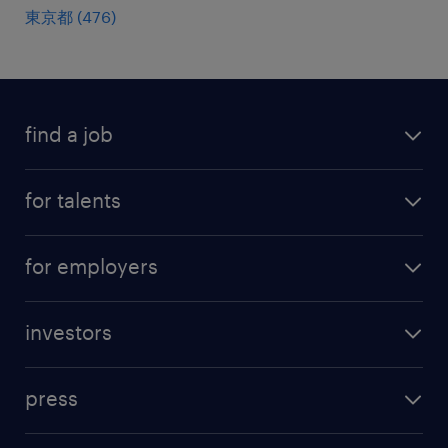
東京都
(
476
)
find a job
all jobs
for talents
career advice
operational career
careers at Randstad
for employers
professional career
staffing solutions
digital career
investors
inhouse solutions
contact us
investment case
workforce insights
press
results and reports
randstad operational
press releases