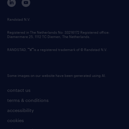
randstad innovation fund
country websites
Randstad N.V.
contact us
Registered in The Netherlands No: 33216172 Registered office:
Diemermere 25, 1112 TC Diemen, The Netherlands.
RANDSTAD,
is a registered trademark of © Randstad N.V.
Some images on our website have been generated using AI.
contact us
terms & conditions
accessibility
cookies