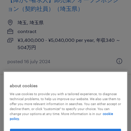
ョン（契約社員）（埼玉県）
埼玉, 埼玉県
contract
¥3,400,000 - ¥5,040,000 per year, 年収340 ～
504万円
posted 16 july 2024
about cookies
program manufacturing leader
We use cookies to provide you with a tailored experience, to diagnose
manager【global tier 1 automotive
technical problems, to help us improve our website. We also use them to
offer you more relevant information in searches. You can either accept or
supplier 】
decline them, or click "customize" to specify your choice. You can
change your options at any time. More information is in our
cookie
policy.
埼玉, 埼玉県
permanent