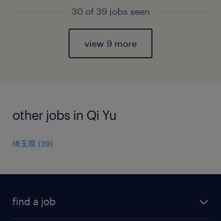
30 of 39 jobs seen
view 9 more
other jobs in Qi Yu
埼玉県
(
39
)
find a job