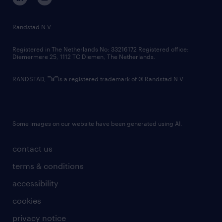
randstad innovation fund
country websites
Randstad N.V.
contact us
Registered in The Netherlands No: 33216172 Registered office:
Diemermere 25, 1112 TC Diemen, The Netherlands.
RANDSTAD,
is a registered trademark of © Randstad N.V.
Some images on our website have been generated using AI.
contact us
terms & conditions
accessibility
cookies
privacy notice