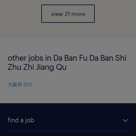
view 21 more
other jobs in Da Ban Fu Da Ban Shi
Zhu Zhi Jiang Qu
大阪府
(
51
)
find a job
all jobs