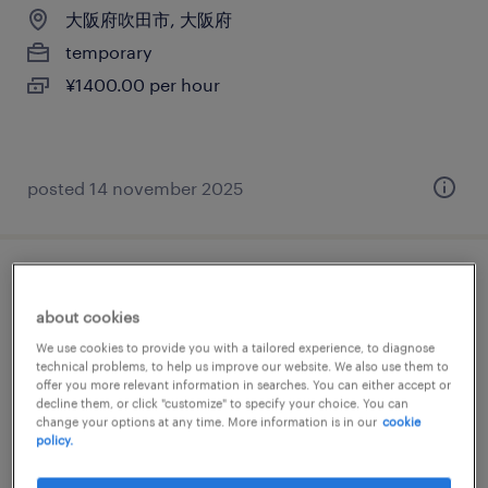
大阪府吹田市, 大阪府
temporary
¥1400.00 per hour
posted 14 november 2025
接客（ショールーム・カウンター窓口）
about cookies
大阪府豊中市, 大阪府
We use cookies to provide you with a tailored experience, to diagnose
technical problems, to help us improve our website. We also use them to
temporary
offer you more relevant information in searches. You can either accept or
¥1750.00 per hour
decline them, or click "customize" to specify your choice. You can
change your options at any time. More information is in our
cookie
policy.