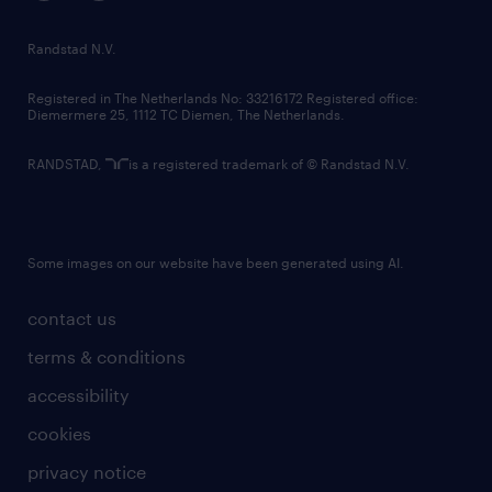
randstad innovation fund
country websites
Randstad N.V.
contact us
Registered in The Netherlands No: 33216172 Registered office:
Diemermere 25, 1112 TC Diemen, The Netherlands.
RANDSTAD,
is a registered trademark of © Randstad N.V.
Some images on our website have been generated using AI.
contact us
terms & conditions
accessibility
cookies
privacy notice