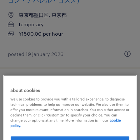
ョン・アパレル・コスメ）
東京都墨田区, 東京都
temporary
¥1500.00 per hour
posted 19 january 2026
チラシ配布･サンプリング
about cookies
東京都墨田区, 東京都
We use cookies to provide you with a tailored experience, to diagnose
technical problems, to help us improve our website. We also use them to
temporary
offer you more relevant information in searches. You can either accept or
decline them, or click "customize" to specify your choice. You can
¥1439.00 per hour
change your options at any time. More information is in our
cookie
policy.