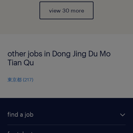
view 30 more
other jobs in Dong Jing Du Mo
Tian Qu
東京都
(
217
)
find a job
all jobs