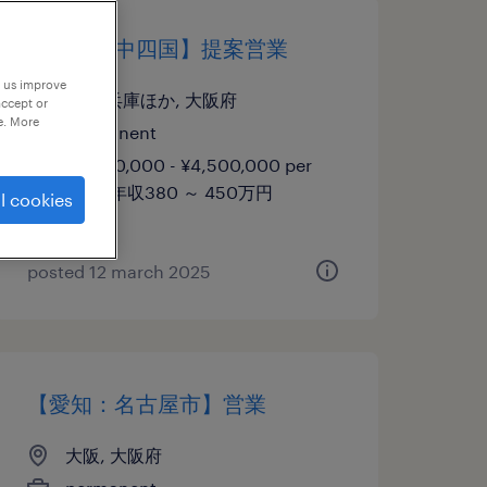
【関西・中四国】提案営業
p us improve
大阪,兵庫ほか, 大阪府
accept or
e. More
permanent
¥3,800,000 - ¥4,500,000 per
year, 年収380 ～ 450万円
l cookies
posted 12 march 2025
【愛知：名古屋市】営業
大阪, 大阪府