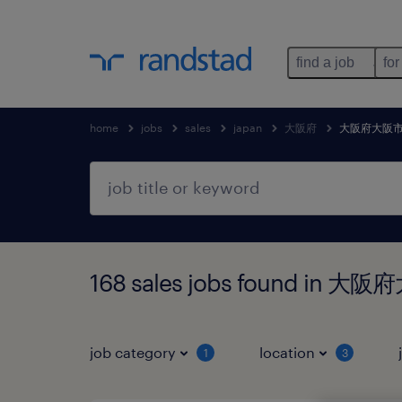
find a job
for
home
jobs
sales
japan
大阪府
大阪府大阪
168 sales jobs found i
job category
location
1
3