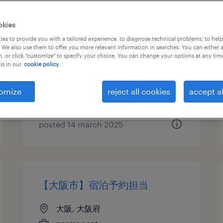
【大阪：堺市】船舶エンジンの
okies
法人営業
es to provide you with a tailored experience, to diagnose technical problems, to hel
 We also use them to offer you more relevant information in searches. You can either 
, or click "customize" to specify your choice. You can change your options at any tim
大阪, 大阪府
is in our
cookie policy.
permanent
¥3,800,000 - ¥4,800,000 per
omize
reject all cookies
accept al
year, 年収380 ～ 480万円
posted 14 march 2025
【大阪市】宿泊予約担当
大阪, 大阪府