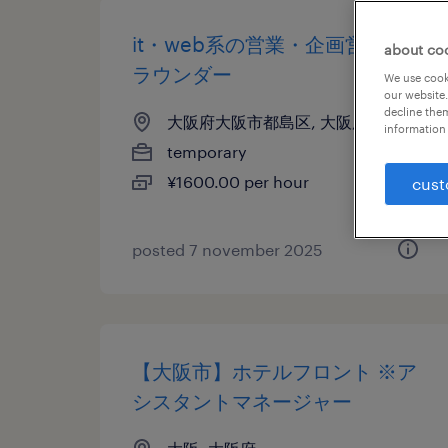
it・web系の営業・企画営業・
about co
ラウンダー
We use cooki
our website.
decline them
大阪府大阪市都島区, 大阪府
information 
temporary
¥1600.00 per hour
cust
posted 7 november 2025
【大阪市】ホテルフロント ※ア
シスタントマネージャー