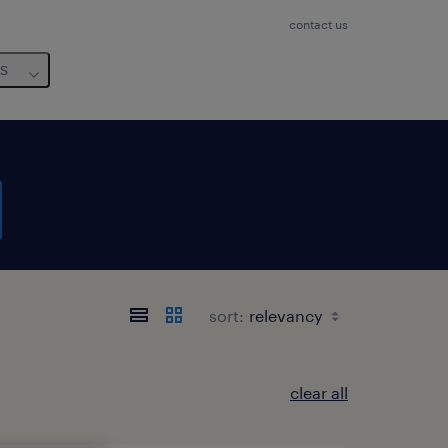
contact us
us
sort:
clear all