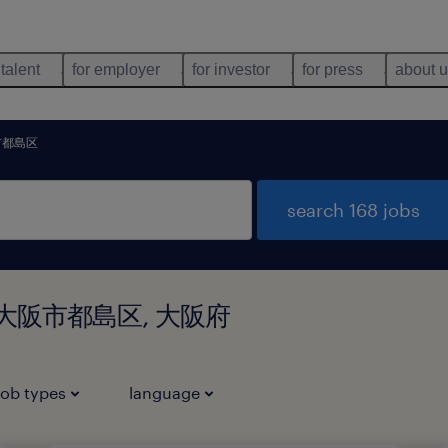
 talent
for employer
for investor
for press
about 
市都島区
search 168 jobs
n 大阪府大阪市都島区, 大阪府
job types
language