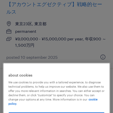
【アカウントエグゼクティブ】戦略的セー
ルス
東京23区, 東京都
permanent
¥9,000,000 - ¥15,000,000 per year, 年収900 ～
1,500万円
posted 10 september 2025
about cookies
営業担当 @ ai無人空間管理ソリューション
We use cookies to provide you with a tailored experience, to diagnose
technical problems, to help us improve our website. We also use them to
offer you more relevant information in searches. You can either accept or
東京23区, 東京都
decline them, or click "customize" to specify your choice. You can
permanent
change your options at any time. More information is in our
cookie
policy.
¥5,000,000 - ¥8,000,000 per year, 年収500 ～