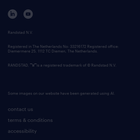
contact us
corporate governance
randstad innovation fund
country websites
Randstad N.V.
contact us
Registered in The Netherlands No: 33216172 Registered office:
Diemermere 25, 1112 TC Diemen, The Netherlands.
RANDSTAD,
is a registered trademark of © Randstad N.V.
Some images on our website have been generated using AI.
contact us
terms & conditions
accessibility