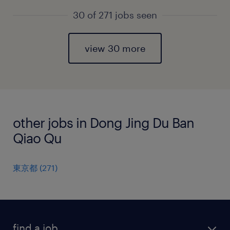
30 of 271 jobs seen
view 30 more
other jobs in Dong Jing Du Ban
Qiao Qu
東京都
(
271
)
find a job