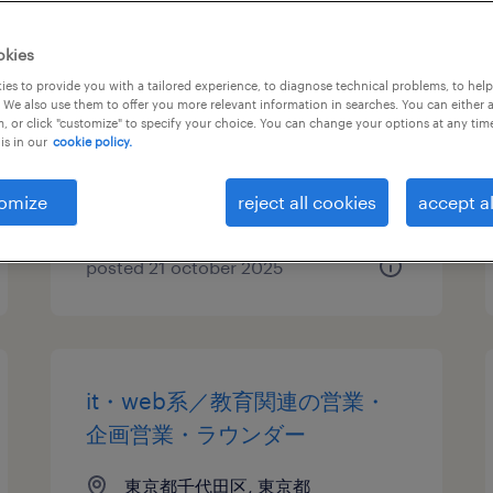
教育関連のスーパーバイザー
okies
es to provide you with a tailored experience, to diagnose technical problems, to hel
東京都千代田区, 東京都
 We also use them to offer you more relevant information in searches. You can either 
, or click "customize" to specify your choice. You can change your options at any tim
permanent
is in our
cookie policy.
¥357,000 per month
omize
reject all cookies
accept al
posted 21 october 2025
it・web系／教育関連の営業・
企画営業・ラウンダー
東京都千代田区, 東京都