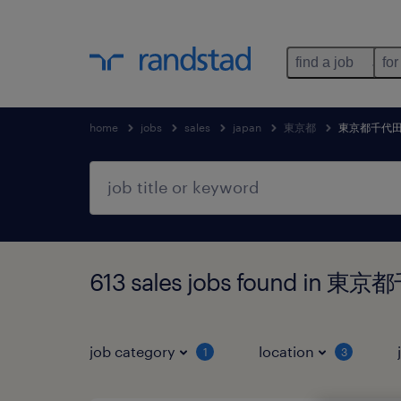
find a job
for
home
jobs
sales
japan
東京都
東京都千代
613 sales jobs found in
job category
location
1
3