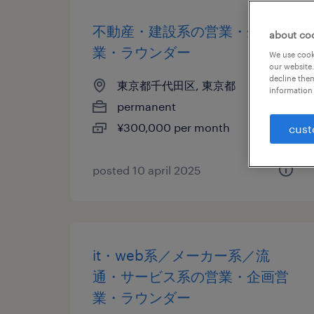
不動産・建設系の営業・企画営
about co
業・ラウンダー
We use cooki
our website.
decline them
東京都千代田区, 東京都
information 
permanent
¥300,000 per month
cust
posted 10 april 2025
it・web系／メーカー系／流
通・サービス系の営業・企画営
業・ラウンダー