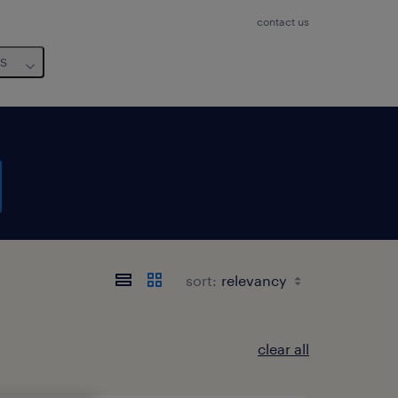
contact us
us
sort:
clear all