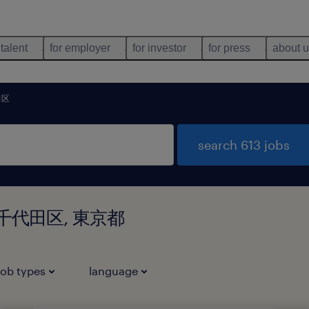
 talent
for employer
for investor
for press
about 
田区
search 613 jobs
 東京都千代田区, 東京都
job types
language