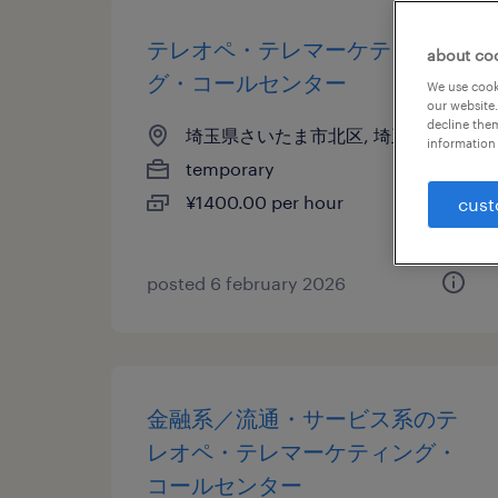
テレオペ・テレマーケティン
about co
グ・コールセンター
We use cooki
our website.
decline them
埼玉県さいたま市北区, 埼玉県
information 
temporary
¥1400.00 per hour
cust
posted 6 february 2026
金融系／流通・サービス系のテ
レオペ・テレマーケティング・
コールセンター