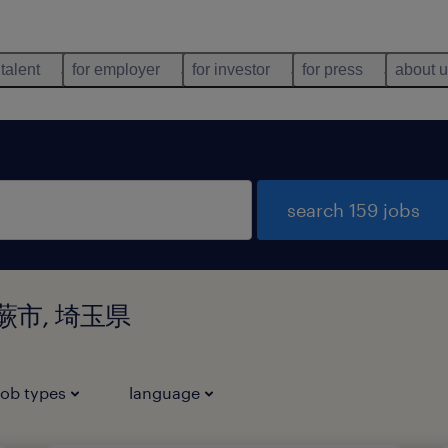
 talent
for employer
for investor
for press
about 
search 159 jobs
埼玉県蕨市, 埼玉県
job types
language