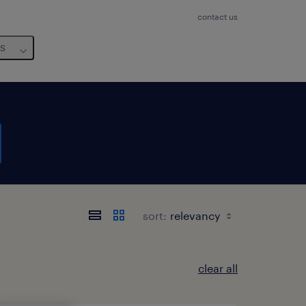
contact us
us
sort:
clear all