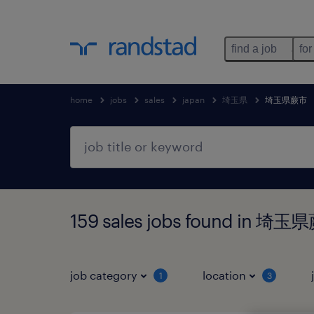
find a job
for
home
jobs
sales
japan
埼玉県
埼玉県蕨市
159 sales jobs found in 
job category
location
1
3