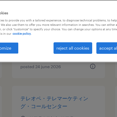
流通・サービス系のテレオペ・
okies
テレマーケティング・コールセ
es to provide you with a tailored experience, to diagnose technical problems, to hel
 We also use them to offer you more relevant information in searches. You can either 
ンター
, or click "customize" to specify your choice. You can change your options at any tim
is in our
cookie policy.
埼玉県春日部市, 埼玉県
temporary
omize
reject all cookies
accept al
¥1360.00 per hour
posted 24 june 2026
テレオペ・テレマーケティン
グ・コールセンター