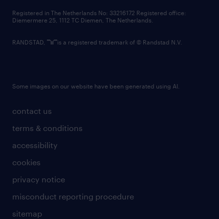
contact us
Registered in The Netherlands No: 33216172 Registered office:
Diemermere 25, 1112 TC Diemen, The Netherlands.
RANDSTAD,
is a registered trademark of © Randstad N.V.
Some images on our website have been generated using AI.
contact us
terms & conditions
accessibility
cookies
privacy notice
misconduct reporting procedure
sitemap