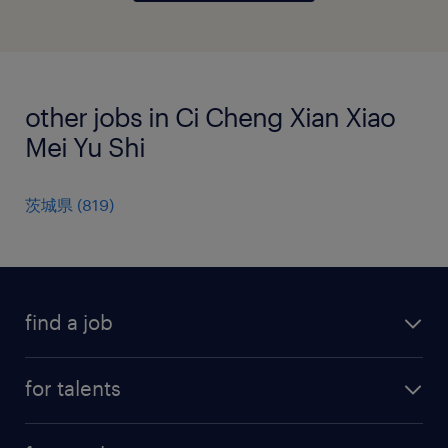
other jobs in Ci Cheng Xian Xiao
Mei Yu Shi
茨城県
(
819
)
find a job
all jobs
for talents
career advice
operational career
careers at Randstad