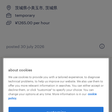
茨城県小美玉市, 茨城県
temporary
¥1265.00 per hour
posted 30 july 2026
介護・福祉の仕分け・ピッキング・梱包
about cookies
We use cookies to provide you with a tailored experience, to diagnose
茨城県小美玉市, 茨城県
technical problems, to help us improve our website. We also use them to
offer you more relevant information in searches. You can either accept or
temporary
decline them, or click "customize" to specify your choice. You can
change your options at any time. More information is in our
cookie
¥1265.00 per hour
policy.
customize