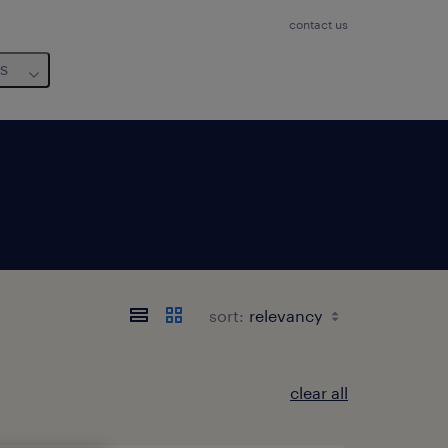
contact us
us
sort:
clear all