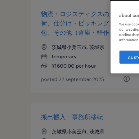
物流・ロジスティクスの入出
about co
荷、仕分け・ピッキング・梱
We use cooki
our website.
包、その他（倉庫・軽作業）
decline them
information 
茨城県小美玉市, 茨城県
temporary
cust
¥1600.00 per hour
posted 22 september 2025
搬出搬入・事務所移転
茨城県小美玉市, 茨城県