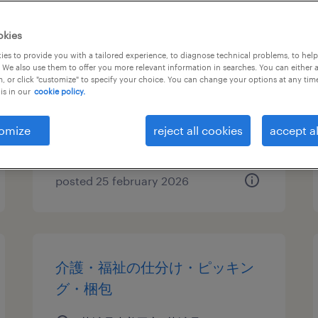
物流・ロジスティクスの仕分
okies
け・ピッキング・梱包
es to provide you with a tailored experience, to diagnose technical problems, to hel
 We also use them to offer you more relevant information in searches. You can either 
, or click "customize" to specify your choice. You can change your options at any tim
茨城県小美玉市, 茨城県
is in our
cookie policy.
temporary
¥1250.00 per hour
omize
reject all cookies
accept al
posted 25 february 2026
介護・福祉の仕分け・ピッキン
グ・梱包