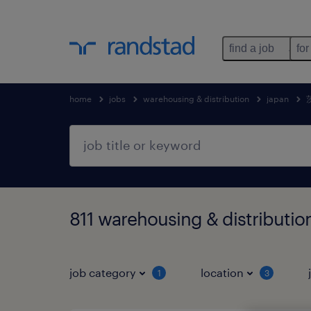
find a job
for
home
jobs
warehousing & distribution
japan
811 warehousing & distrib
job category
location
1
3