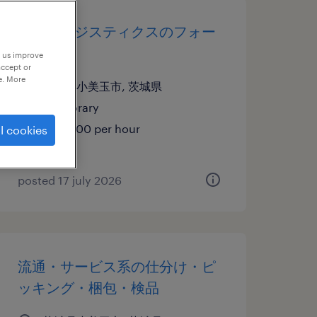
物流・ロジスティクスのフォー
クリフト
p us improve
accept or
e. More
茨城県小美玉市, 茨城県
temporary
¥1574.00 per hour
l cookies
posted 17 july 2026
流通・サービス系の仕分け・ピ
ッキング・梱包・検品