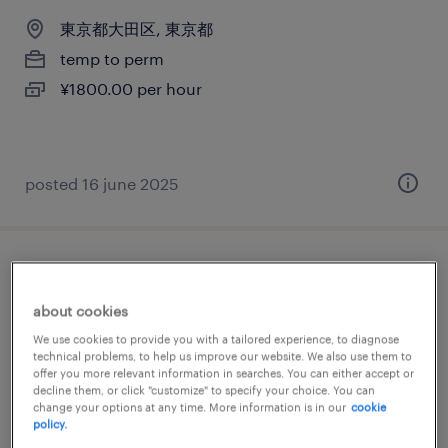
東京都大田区, 東京都
temp to perm
¥1800.00 per hour
posted 16 june 2025
物流・ロジスティクスの入出荷、フォーク
リフト
about cookies
We use cookies to provide you with a tailored experience, to diagnose
東京都大田区, 東京都
technical problems, to help us improve our website. We also use them to
offer you more relevant information in searches. You can either accept or
temp to perm
decline them, or click "customize" to specify your choice. You can
change your options at any time. More information is in our
cookie
¥1800.00 per hour
policy.