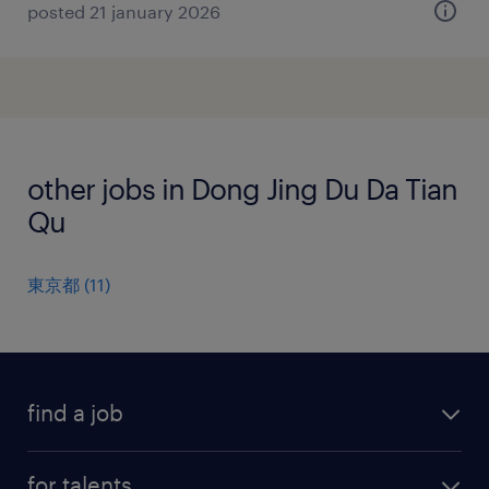
posted 21 january 2026
other jobs in Dong Jing Du Da Tian
Qu
東京都
(
11
)
find a job
all jobs
for talents