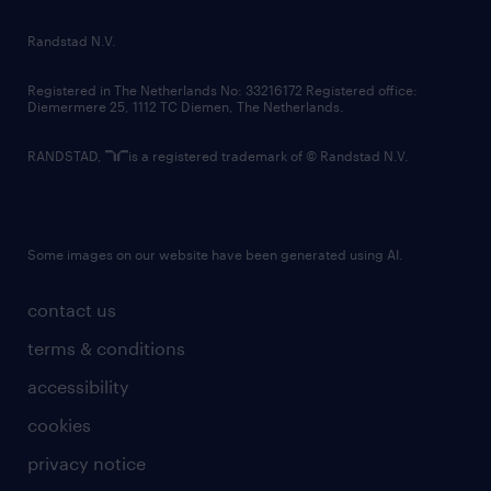
country websites
Randstad N.V.
contact us
Registered in The Netherlands No: 33216172 Registered office:
Diemermere 25, 1112 TC Diemen, The Netherlands.
RANDSTAD,
is a registered trademark of © Randstad N.V.
Some images on our website have been generated using AI.
contact us
terms & conditions
accessibility
cookies
privacy notice