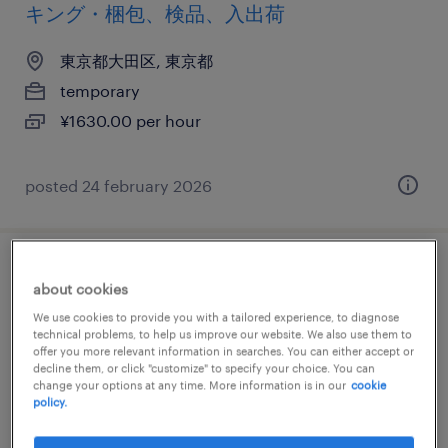
キング・梱包、検品、入出荷
東京都大田区, 東京都
temporary
¥1630.00 per hour
posted 24 february 2026
物流・ロジスティクスの仕分け・ピッキン
about cookies
グ・梱包、食品加工・検査・袋詰め、検
We use cookies to provide you with a tailored experience, to diagnose
品、入出荷
technical problems, to help us improve our website. We also use them to
offer you more relevant information in searches. You can either accept or
decline them, or click "customize" to specify your choice. You can
東京都大田区, 東京都
change your options at any time. More information is in our
cookie
policy.
temporary
¥1400.00 per hour