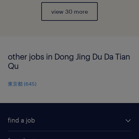
view 30 more
other jobs in Dong Jing Du Da Tian
Qu
東京都
(
645
)
find a job
all jobs