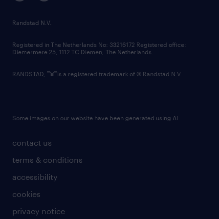
randstad innovation fund
country websites
Randstad N.V.
contact us
Registered in The Netherlands No: 33216172 Registered office:
Diemermere 25, 1112 TC Diemen, The Netherlands.
RANDSTAD,
is a registered trademark of © Randstad N.V.
Some images on our website have been generated using AI.
contact us
terms & conditions
accessibility
cookies
privacy notice