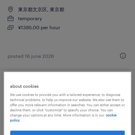
東京都文京区, 東京都
temporary
¥1395.00 per hour
posted 16 june 2026
商社・卸の検品、検査、仕分け・ピッキン
about cookies
グ・梱包、その他（倉庫・軽作業）
We use cookies to provide you with a tailored experience, to diagnose
technical problems, to help us improve our website. We also use them to
offer you more relevant information in searches. You can either accept or
東京都文京区, 東京都
decline them, or click "customize" to specify your choice. You can
change your options at any time. More information is in our
cookie
temporary
policy.
¥1450.00 per hour