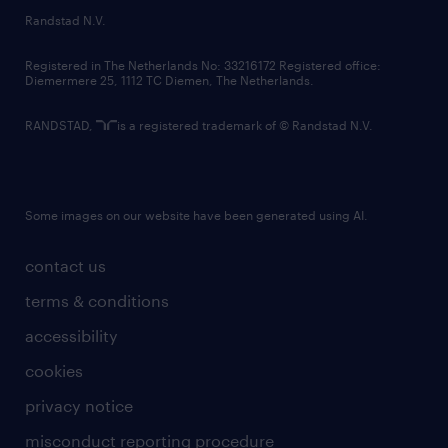
country websites
Randstad N.V.
contact us
Registered in The Netherlands No: 33216172 Registered office:
Diemermere 25, 1112 TC Diemen, The Netherlands.
RANDSTAD,
is a registered trademark of © Randstad N.V.
Some images on our website have been generated using AI.
contact us
terms & conditions
accessibility
cookies
privacy notice
misconduct reporting procedure