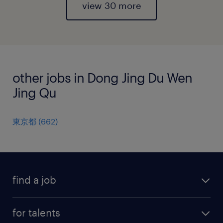
view 30 more
other jobs in Dong Jing Du Wen
Jing Qu
東京都
(
662
)
find a job
all jobs
for talents
career advice