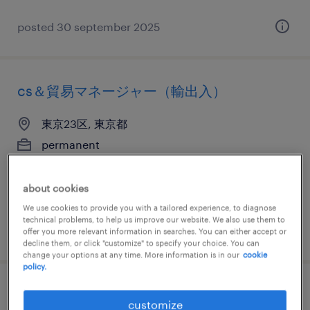
posted 30 september 2025
cs＆貿易マネージャー（輸出入）
東京23区, 東京都
permanent
¥8,000,000 - ¥12,000,000 per year, 年収800 ～
1,200万円
about cookies
We use cookies to provide you with a tailored experience, to diagnose
technical problems, to help us improve our website. We also use them to
posted 5 november 2025
offer you more relevant information in searches. You can either accept or
decline them, or click "customize" to specify your choice. You can
change your options at any time. More information is in our
cookie
policy.
物流・ロジスティクスの仕分け・ピッキン
customize