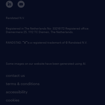
corporate governance
randstad innovation fund
country websites
Randstad N.V.
contact us
Registered in The Netherlands No: 33216172 Registered office:
Diemermere 25, 1112 TC Diemen, The Netherlands.
RANDSTAD,
is a registered trademark of © Randstad N.V.
Some images on our website have been generated using AI.
contact us
terms & conditions
accessibility
cookies