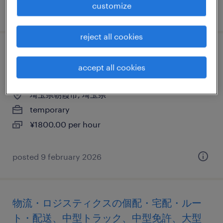
customize
posted 24 july 2026
reject all cookies
その他の個配・宅配・ルート・配送、中型
accept all cookies
トラック、中型免許、大型免許
埼玉県朝霞市, 埼玉県
temporary
¥1800.00 per hour
posted 9 february 2026
物流・ロジスティクスの個配・宅配・ルー
ト・配送、中型トラック、中型免許、大型