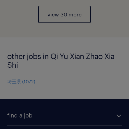
view 30 more
other jobs in Qi Yu Xian Zhao Xia
Shi
埼玉県
(
1072
)
find a job
all jobs