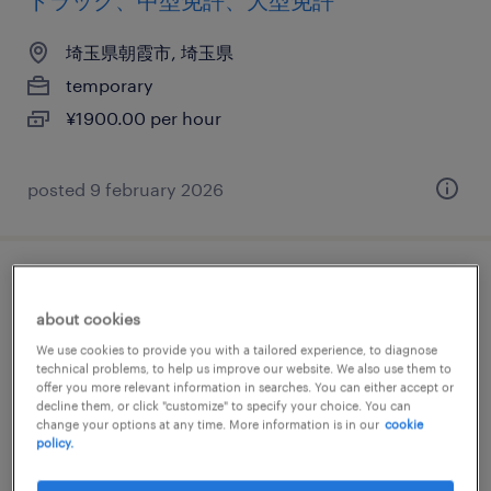
トラック、中型免許、大型免許
埼玉県朝霞市, 埼玉県
temporary
¥1900.00 per hour
posted 9 february 2026
仕分け・ピッキング・梱包・検品
about cookies
埼玉県朝霞市, 埼玉県
We use cookies to provide you with a tailored experience, to diagnose
technical problems, to help us improve our website. We also use them to
temporary
offer you more relevant information in searches. You can either accept or
¥1337.00 per hour
decline them, or click "customize" to specify your choice. You can
change your options at any time. More information is in our
cookie
policy.