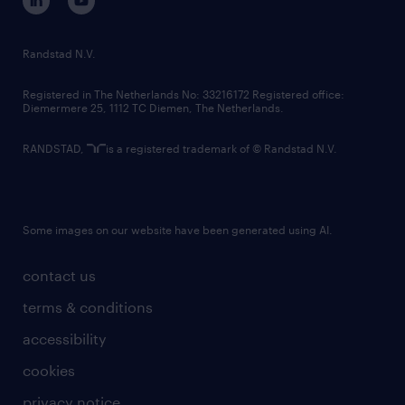
randstad innovation fund
country websites
Randstad N.V.
contact us
Registered in The Netherlands No: 33216172 Registered office:
Diemermere 25, 1112 TC Diemen, The Netherlands.
RANDSTAD,
is a registered trademark of © Randstad N.V.
Some images on our website have been generated using AI.
contact us
terms & conditions
accessibility
cookies
privacy notice