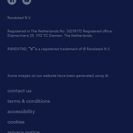
randstad innovation fund
country websites
Randstad N.V.
contact us
Registered in The Netherlands No: 33216172 Registered office:
Diemermere 25, 1112 TC Diemen, The Netherlands.
RANDSTAD,
is a registered trademark of © Randstad N.V.
Some images on our website have been generated using AI.
contact us
terms & conditions
accessibility
cookies
privacy notice