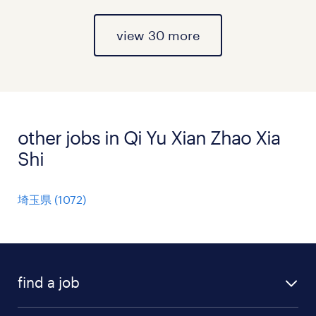
view 30 more
other jobs in Qi Yu Xian Zhao Xia
Shi
埼玉県
(
1072
)
find a job
all jobs