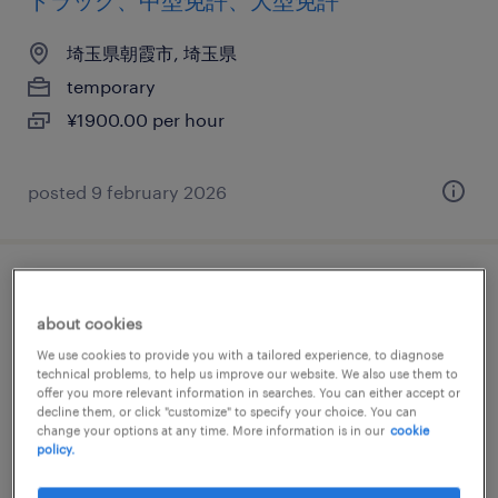
トラック、中型免許、大型免許
埼玉県朝霞市, 埼玉県
temporary
¥1900.00 per hour
posted 9 february 2026
仕分け・ピッキング・梱包・検品
about cookies
埼玉県朝霞市, 埼玉県
We use cookies to provide you with a tailored experience, to diagnose
technical problems, to help us improve our website. We also use them to
temporary
offer you more relevant information in searches. You can either accept or
¥1337.00 per hour
decline them, or click "customize" to specify your choice. You can
change your options at any time. More information is in our
cookie
policy.