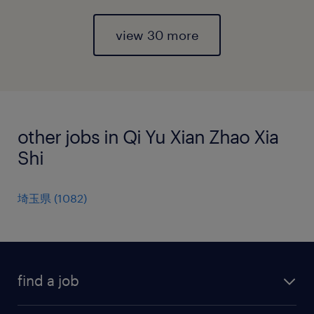
view 30 more
other jobs in Qi Yu Xian Zhao Xia
Shi
埼玉県
(
1082
)
find a job
all jobs