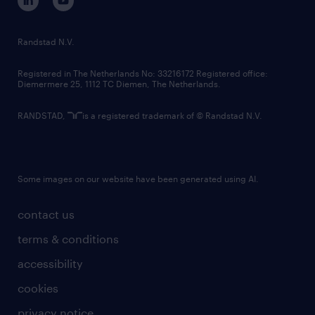
randstad innovation fund
country websites
Randstad N.V.
contact us
Registered in The Netherlands No: 33216172 Registered office:
Diemermere 25, 1112 TC Diemen, The Netherlands.
RANDSTAD,
is a registered trademark of © Randstad N.V.
Some images on our website have been generated using AI.
contact us
terms & conditions
accessibility
cookies
privacy notice