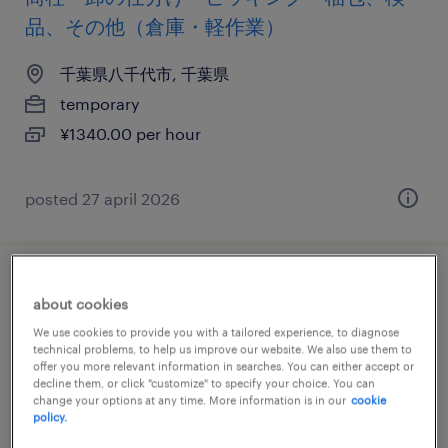
品、その他（倉庫・軽作業）
千葉県八千代市, 千葉県
temporary
¥1340.00 per hour
posted 27 april 2026
アウトソーシングの仕分け・ピッキング・
about cookies
梱包、検査、検品、入出荷
We use cookies to provide you with a tailored experience, to diagnose
technical problems, to help us improve our website. We also use them to
千葉県八千代市, 千葉県
offer you more relevant information in searches. You can either accept or
decline them, or click "customize" to specify your choice. You can
temporary
change your options at any time. More information is in our
cookie
policy.
¥1400.00 per hour