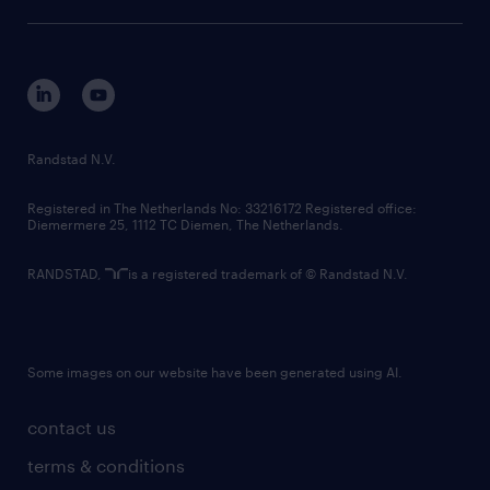
sustainability
tech suite
disclaimer
equity, diversity, inclusion and belonging
contact us
corporate governance
randstad innovation fund
country websites
Randstad N.V.
contact us
Registered in The Netherlands No: 33216172 Registered office:
Diemermere 25, 1112 TC Diemen, The Netherlands.
RANDSTAD,
is a registered trademark of © Randstad N.V.
Some images on our website have been generated using AI.
contact us
terms & conditions