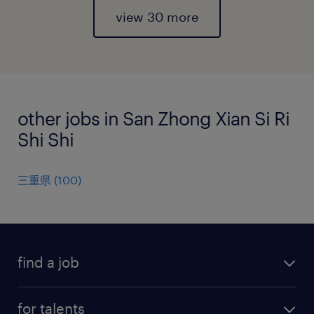
view 30 more
other jobs in San Zhong Xian Si Ri
Shi Shi
三重県
(
100
)
find a job
all jobs
for talents