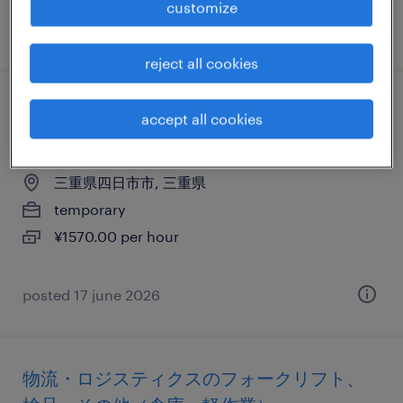
customize
posted 20 may 2026
reject all cookies
機械・メカトロニクスの入出荷、設備管
accept all cookies
理・マシンメンテナンス
三重県四日市市, 三重県
temporary
¥1570.00 per hour
posted 17 june 2026
物流・ロジスティクスのフォークリフト、