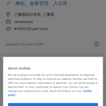
グ・梱包、倉庫管理、入出荷
三重県四日市市, 三重県
temporary
¥1400.00 per hour
posted 30 june 2026
物流・ロジスティクスの仕分け・ピッキン
about cookies
グ・梱包、倉庫管理、入出荷
We use cookies to provide you with a tailored experience, to diagnose
technical problems, to help us improve our website. We also use them to
offer you more relevant information in searches. You can either accept or
三重県四日市市, 三重県
decline them, or click "customize" to specify your choice. You can
temporary
change your options at any time. More information is in our
cookie
policy.
¥1400.00 per hour