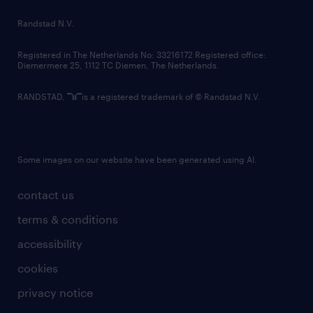
country websites
Randstad N.V.
contact us
Registered in The Netherlands No: 33216172 Registered office:
Diemermere 25, 1112 TC Diemen, The Netherlands.
RANDSTAD,
is a registered trademark of © Randstad N.V.
Some images on our website have been generated using AI.
contact us
terms & conditions
accessibility
cookies
privacy notice