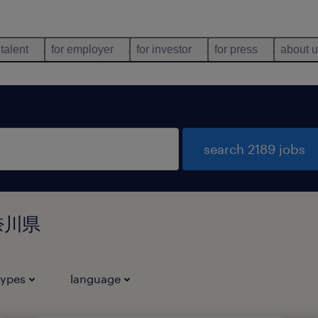
 talent
for employer
for investor
for press
about 
search 2189 jobs
神奈川県
types
language