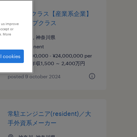
cfo 役員クラス【産業系企業】
業界トップクラス
p us improve
accept or
e. More
神奈川, 神奈川県
permanent
¥15,000,000 - ¥24,000,000 per
l cookies
year, 年収1,500 ～ 2,400万円
posted 9 october 2024
常駐エンジニア(resident)／大
手外資系メーカー