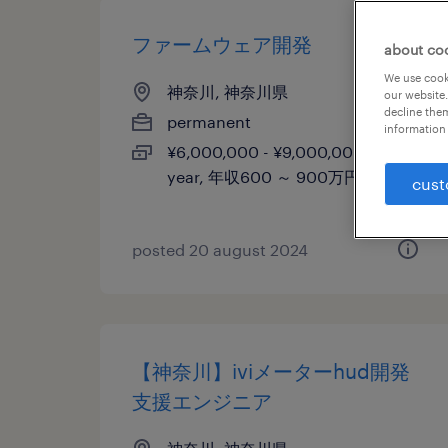
ファームウェア開発
about co
We use cooki
神奈川, 神奈川県
our website.
decline them
permanent
information 
¥6,000,000 - ¥9,000,000 per
year, 年収600 ～ 900万円
cust
posted 20 august 2024
【神奈川】iviメーターhud開発
支援エンジニア