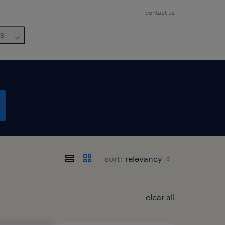
contact us
us
sort:
clear all