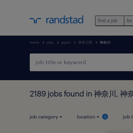
find a job
for
home
jobs
japan
神奈川県
神奈川
2189 jobs found in 神奈川, 
job category
location
job 
3