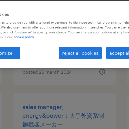
regional sales director
okies
es to provide you with a tailored experience, to diagnose technical problems, to hel
神奈川, 神奈川県
 We also use them to offer you more relevant information in searches. You can either 
, or click "customize" to specify your choice. You can change your options at any tim
permanent
is in our
cookie policy.
¥12,000,000 - ¥17,500,000 per
year, 年収1,200 ～ 1,750万円
omize
reject all cookies
accept al
posted 26 march 2024
sales manager,
energy&power：大手外資系制
御機器メーカー