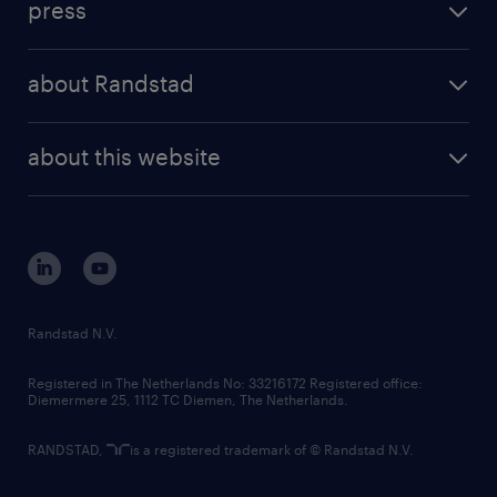
press
results and reports
randstad operational
press releases
randstad share
randstad professional
about Randstad
news and events
investor contacts
randstad enterprise
company profile
future of work
randstad digital
about this website
sustainability
tech suite
disclaimer
equity, diversity, inclusion and belonging
contact us
corporate governance
randstad innovation fund
country websites
Randstad N.V.
contact us
Registered in The Netherlands No: 33216172 Registered office:
Diemermere 25, 1112 TC Diemen, The Netherlands.
RANDSTAD,
is a registered trademark of © Randstad N.V.