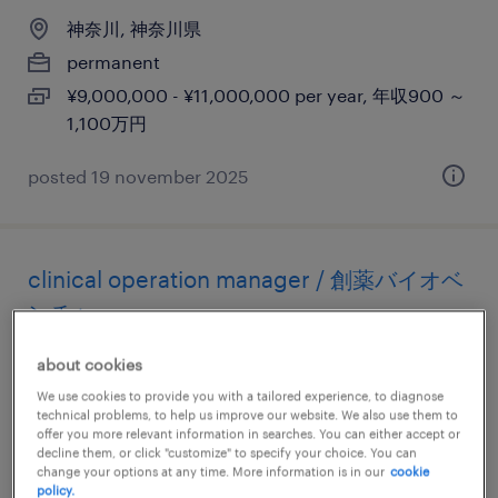
神奈川, 神奈川県
permanent
¥9,000,000 - ¥11,000,000 per year, 年収900 ～
1,100万円
posted 19 november 2025
clinical operation manager / 創薬バイオベ
ンチャー
about cookies
神奈川, 神奈川県
We use cookies to provide you with a tailored experience, to diagnose
permanent
technical problems, to help us improve our website. We also use them to
¥5,000,000 - ¥10,000,000 per year, 年収500 ～
offer you more relevant information in searches. You can either accept or
decline them, or click "customize" to specify your choice. You can
1,000万円
change your options at any time. More information is in our
cookie
policy.