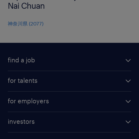
Nai Chuan
神奈川県
(
2077
)
find a job
all jobs
for talents
career advice
operational career
careers at Randstad
for employers
professional career
staffing solutions
digital career
investors
inhouse solutions
contact us
investment case
workforce insights