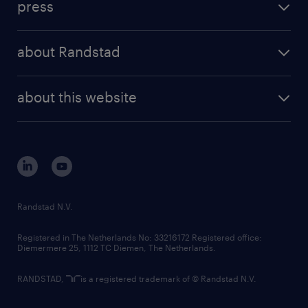
press
results and reports
randstad operational
press releases
randstad share
randstad professional
about Randstad
news and events
investor contacts
randstad enterprise
company profile
future of work
randstad digital
about this website
sustainability
tech suite
disclaimer
equity, diversity, inclusion and belonging
contact us
corporate governance
randstad innovation fund
country websites
Randstad N.V.
contact us
Registered in The Netherlands No: 33216172 Registered office:
Diemermere 25, 1112 TC Diemen, The Netherlands.
RANDSTAD,
is a registered trademark of © Randstad N.V.