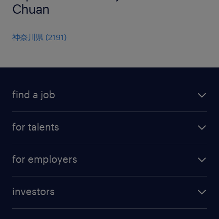
Chuan
神奈川県
(
2191
)
find a job
all jobs
for talents
career advice
operational career
careers at Randstad
for employers
professional career
staffing solutions
digital career
investors
inhouse solutions
contact us
investment case
workforce insights