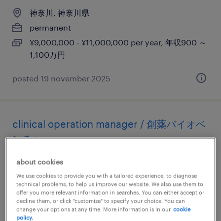
神奈川, 神奈川県
permanent
¥9,000,000 - ¥11,000,000 per year, 年収900 ～
1,100万円
posted 19 november 2025
clinical operation manager / 創薬バイオベ
ンチャー
about cookies
神奈川, 神奈川県
We use cookies to provide you with a tailored experience, to diagnose
permanent
technical problems, to help us improve our website. We also use them to
¥5,000,000 - ¥10,000,000 per year, 年収500 ～
offer you more relevant information in searches. You can either accept or
decline them, or click "customize" to specify your choice. You can
1,000万円
change your options at any time. More information is in our
cookie
policy.