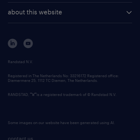
company profile
future of work
randstad digital
about this website
sustainability
tech suite
disclaimer
equity, diversity, inclusion and belonging
contact us
corporate governance
randstad innovation fund
country websites
Randstad N.V.
contact us
Registered in The Netherlands No: 33216172 Registered office:
Diemermere 25, 1112 TC Diemen, The Netherlands.
RANDSTAD,
is a registered trademark of © Randstad N.V.
Some images on our website have been generated using AI.
contact us