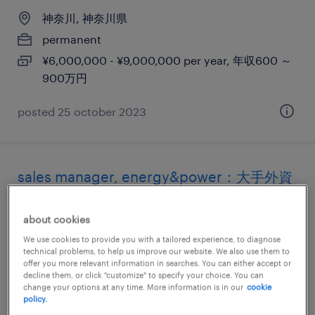
神奈川, 神奈川県
permanent
¥6,000,000 - ¥9,000,000 per year, 年収600 ～
900万円
posted 25 october 2023
sales manager, energy&power：大手外資
系制御機器メーカー
about cookies
神奈川, 神奈川県
We use cookies to provide you with a tailored experience, to diagnose
permanent
technical problems, to help us improve our website. We also use them to
offer you more relevant information in searches. You can either accept or
¥10,000,000 - ¥15,000,000 per year, 年収1,000
decline them, or click "customize" to specify your choice. You can
change your options at any time. More information is in our
cookie
～ 1,500万円
policy.