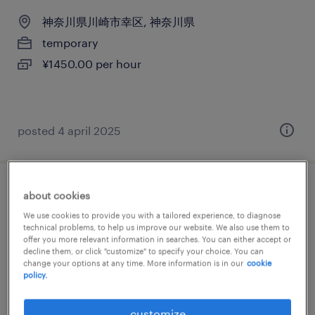
神奈川県川崎市幸区, 神奈川県
temporary
¥1450.00 per hour
posted 4 april 2025
その他の仕分け・ピッキング・梱包
about cookies
We use cookies to provide you with a tailored experience, to diagnose
神奈川県川崎市幸区, 神奈川県
technical problems, to help us improve our website. We also use them to
offer you more relevant information in searches. You can either accept or
temporary
decline them, or click "customize" to specify your choice. You can
change your options at any time. More information is in our
cookie
¥1400.00 per hour
policy.
customize