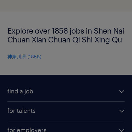
Explore over 1858 jobs in Shen Nai
Chuan Xian Chuan Qi Shi Xing Qu
神奈川県
(
1858
)
find a job
all jobs
for talents
career advice
operational career
careers at Randstad
for employers