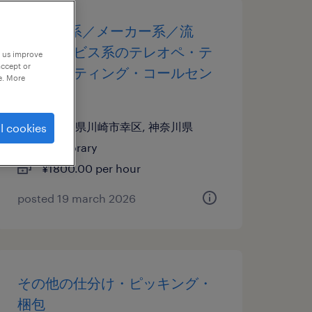
it・web系／メーカー系／流
通・サービス系のテレオペ・テ
p us improve
accept or
レマーケティング・コールセン
e. More
ター
神奈川県川崎市幸区, 神奈川県
l cookies
temporary
¥1800.00 per hour
posted 19 march 2026
その他の仕分け・ピッキング・
梱包