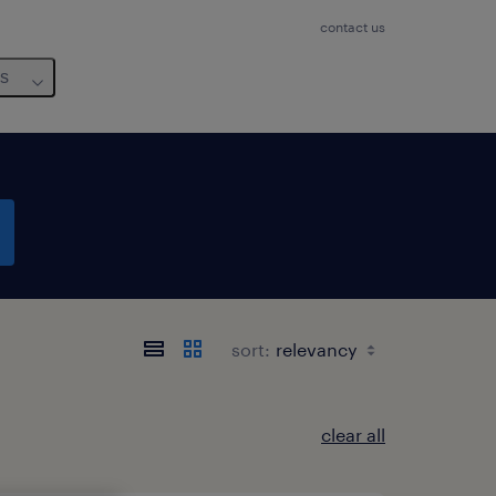
contact us
us
sort:
clear all