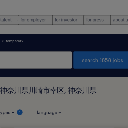
 talent
for employer
for investor
for press
about 
temporary
search 1858 jobs
und in 神奈川県川崎市幸区, 神奈川県
types
language
1