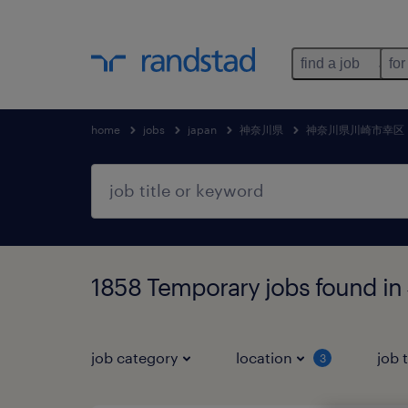
find a job
for
home
jobs
japan
神奈川県
神奈川県川崎市幸区
1858 Temporary jobs fo
job category
location
job 
3