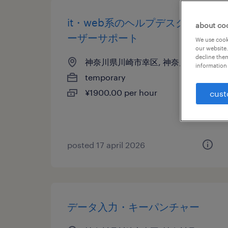
it・web系のヘルプデスク・ユ
about co
ーザーサポート
We use cooki
our website.
decline them
神奈川県川崎市幸区, 神奈川県
information 
temporary
¥1900.00 per hour
cust
posted 17 april 2026
データ入力・キーパンチャー