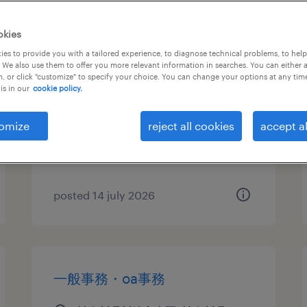
it・web系／メーカー系／流
okies
通・サービス系のse（ビジネス
es to provide you with a tailored experience, to diagnose technical problems, to hel
 We also use them to offer you more relevant information in searches. You can either 
アプリケーション系）
, or click "customize" to specify your choice. You can change your options at any tim
is in our
cookie policy.
神奈川県川崎市幸区, 神奈川県
temporary
omize
reject all cookies
accept al
¥2800.00 per hour
posted 14 july 2026
一般事務・oa事務