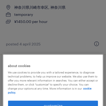
神奈川県川崎市幸区, 神奈川県
temporary
¥1450.00 per hour
posted 4 april 2025
一般事務・oa事務
about cookies
We use cookies to provide you with a tailored experience, to diagnose
神奈川県川崎市幸区, 神奈川県
technical problems, to help us improve our website. We also use them to
offer you more relevant information in searches. You can either accept or
temporary
decline them, or click "customize" to specify your choice. You can
change your options at any time. More information is in our
cookie
¥1550.00 per hour
policy.
customize