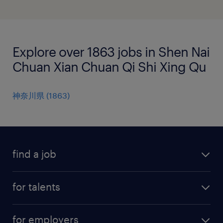
Explore over 1863 jobs in Shen Nai
Chuan Xian Chuan Qi Shi Xing Qu
神奈川県
(
1863
)
find a job
all jobs
for talents
career advice
operational career
careers at Randstad
for employers