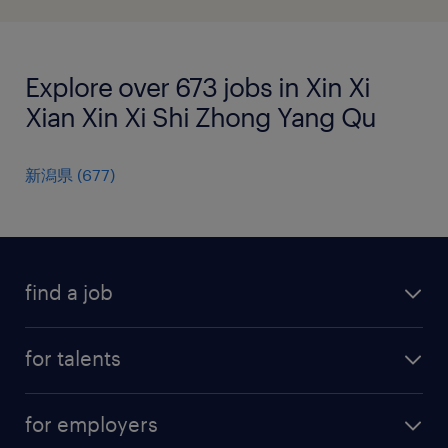
Explore over 673 jobs in Xin Xi
Xian Xin Xi Shi Zhong Yang Qu
新潟県
(
677
)
find a job
all jobs
for talents
career advice
operational career
careers at Randstad
for employers
professional career