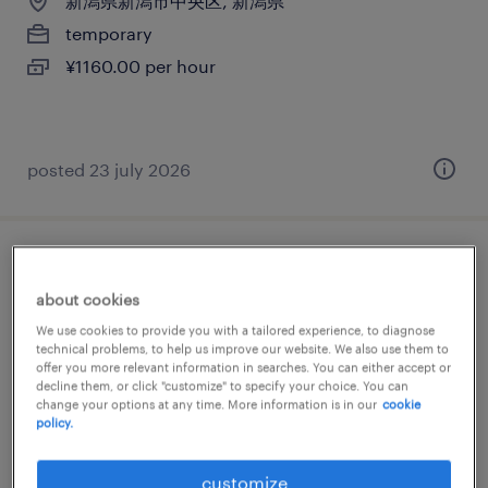
新潟県新潟市中央区, 新潟県
temporary
¥1160.00 per hour
posted 23 july 2026
一般事務・oa事務
about cookies
新潟県新潟市中央区, 新潟県
We use cookies to provide you with a tailored experience, to diagnose
technical problems, to help us improve our website. We also use them to
temporary
offer you more relevant information in searches. You can either accept or
¥1160.00 per hour
decline them, or click "customize" to specify your choice. You can
change your options at any time. More information is in our
cookie
policy.
customize