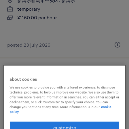
新潟県新潟市中央区, 新潟県
temporary
¥1160.00 per hour
posted 23 july 2026
一般事務・oa事務
about cookies
新潟県新潟市中央区, 新潟県
We use cookies to provide you with a tailored experience, to diagnose
technical problems, to help us improve our website. We also use them to
temporary
offer you more relevant information in searches. You can either accept or
¥1160.00 per hour
decline them, or click "customize" to specify your choice. You can
change your options at any time. More information is in our
cookie
policy.
customize