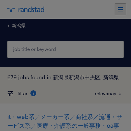
新潟県
679 jobs found in 新潟県新潟市中央区, 新潟県
filter
3
it・web系／メーカー系／商社系／流通・サ
ービス系／医療・介護系の一般事務・oa事