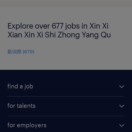
Explore over 677 jobs in Xin Xi
Xian Xin Xi Shi Zhong Yang Qu
新潟県
(
679
)
find a job
all jobs
for talents
career advice
operational career
careers at Randstad
for employers
professional career