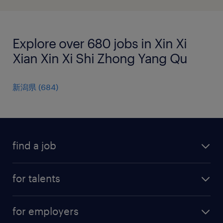
Explore over 680 jobs in Xin Xi
Xian Xin Xi Shi Zhong Yang Qu
新潟県
(
684
)
find a job
all jobs
for talents
career advice
operational career
careers at Randstad
for employers
professional career