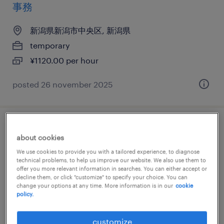
事務
新潟県新潟市中央区, 新潟県
temporary
¥1120.00 per hour
posted 26 november 2025
不動産・建設系のcadオペレータ
about cookies
We use cookies to provide you with a tailored experience, to diagnose
新潟県新潟市中央区, 新潟県
technical problems, to help us improve our website. We also use them to
permanent
offer you more relevant information in searches. You can either accept or
decline them, or click "customize" to specify your choice. You can
¥200,000 per month
change your options at any time. More information is in our
cookie
policy.
customize