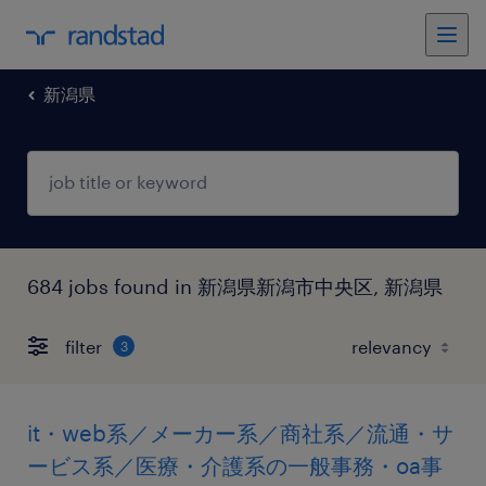
新潟県
684 jobs found in 新潟県新潟市中央区, 新潟県
filter
3
it・web系／メーカー系／商社系／流通・サ
ービス系／医療・介護系の一般事務・oa事