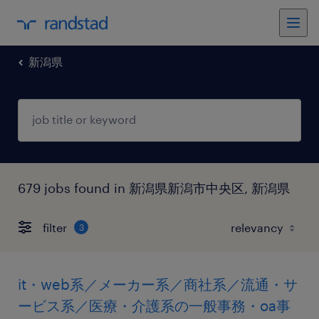
新潟県
679 jobs found in 新潟県新潟市中央区, 新潟県
filter
3
it・web系／メーカー系／商社系／流通・サ
ービス系／医療・介護系の一般事務・oa事