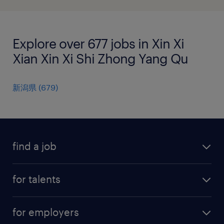
Explore over 677 jobs in Xin Xi
Xian Xin Xi Shi Zhong Yang Qu
新潟県
(
679
)
find a job
all jobs
for talents
career advice
operational career
careers at Randstad
for employers
professional career