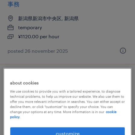
事務
新潟県新潟市中央区, 新潟県
temporary
¥1120.00 per hour
posted 26 november 2025
不動産・建設系のcadオペレータ
about cookies
We use cookies to provide you with a tailored experience, to diagnose
新潟県新潟市中央区, 新潟県
technical problems, to help us improve our website. We also use them to
permanent
offer you more relevant information in searches. You can either accept or
decline them, or click "customize" to specify your choice. You can
¥200,000 per month
change your options at any time. More information is in our
cookie
policy.
customize