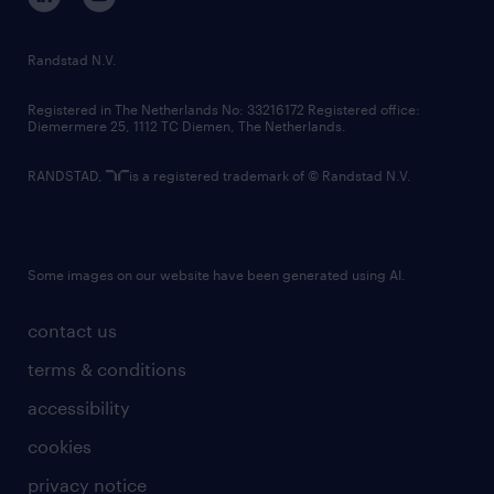
randstad innovation fund
country websites
Randstad N.V.
contact us
Registered in The Netherlands No: 33216172 Registered office:
Diemermere 25, 1112 TC Diemen, The Netherlands.
RANDSTAD,
is a registered trademark of © Randstad N.V.
Some images on our website have been generated using AI.
contact us
terms & conditions
accessibility
cookies
privacy notice