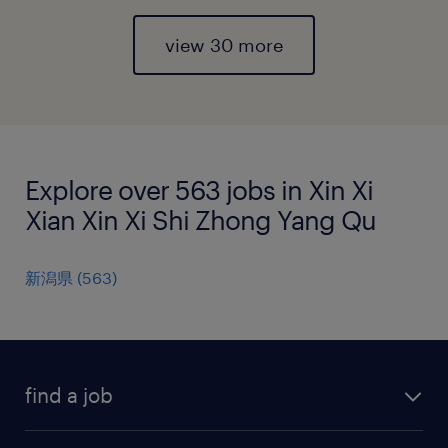
view 30 more
Explore over 563 jobs in Xin Xi
Xian Xin Xi Shi Zhong Yang Qu
新潟県
(
563
)
find a job
all jobs