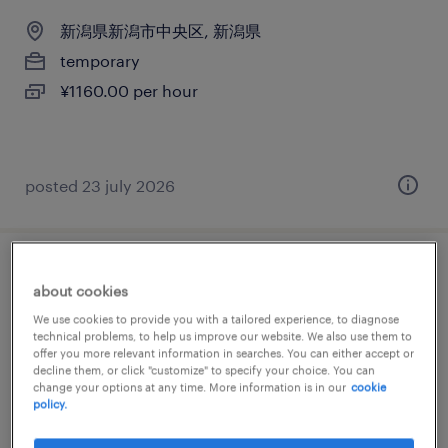
新潟県新潟市中央区, 新潟県
temporary
¥1160.00 per hour
posted 23 july 2026
一般事務・oa事務
about cookies
We use cookies to provide you with a tailored experience, to diagnose
新潟県新潟市中央区, 新潟県
technical problems, to help us improve our website. We also use them to
temporary
offer you more relevant information in searches. You can either accept or
decline them, or click "customize" to specify your choice. You can
¥1160.00 per hour
change your options at any time. More information is in our
cookie
policy.