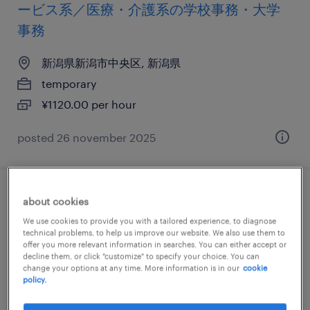
ービス系／医療・介護系の学校事務・大学
事務
新潟県新潟市中央区, 新潟県
temporary
¥1120.00 per hour
posted 26 november 2025
住宅・インテリア系のその他クリエイティ
about cookies
ブ
We use cookies to provide you with a tailored experience, to diagnose
technical problems, to help us improve our website. We also use them to
offer you more relevant information in searches. You can either accept or
新潟県新潟市中央区, 新潟県
decline them, or click "customize" to specify your choice. You can
change your options at any time. More information is in our
cookie
temporary
policy.
¥1270.00 per hour