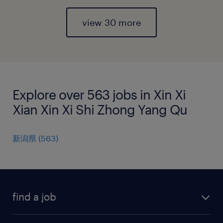
view 30 more
Explore over 563 jobs in Xin Xi
Xian Xin Xi Shi Zhong Yang Qu
新潟県
(
563
)
find a job
all jobs