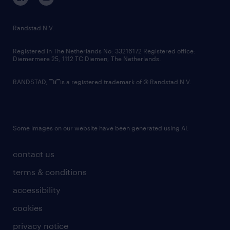
randstad innovation fund
country websites
Randstad N.V.
contact us
Registered in The Netherlands No: 33216172 Registered office:
Diemermere 25, 1112 TC Diemen, The Netherlands.
RANDSTAD,
is a registered trademark of © Randstad N.V.
Some images on our website have been generated using AI.
contact us
terms & conditions
accessibility
cookies
privacy notice