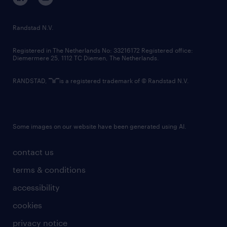
randstad innovation fund
country websites
Randstad N.V.
contact us
Registered in The Netherlands No: 33216172 Registered office:
Diemermere 25, 1112 TC Diemen, The Netherlands.
RANDSTAD,
is a registered trademark of © Randstad N.V.
Some images on our website have been generated using AI.
contact us
terms & conditions
accessibility
cookies
privacy notice