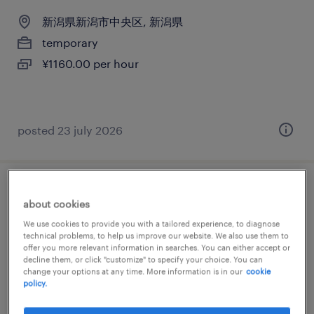
新潟県新潟市中央区, 新潟県
temporary
¥1160.00 per hour
posted 23 july 2026
一般事務・oa事務
about cookies
We use cookies to provide you with a tailored experience, to diagnose
新潟県新潟市中央区, 新潟県
technical problems, to help us improve our website. We also use them to
temporary
offer you more relevant information in searches. You can either accept or
decline them, or click "customize" to specify your choice. You can
¥1160.00 per hour
change your options at any time. More information is in our
cookie
policy.