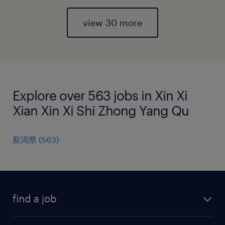
view 30 more
Explore over 563 jobs in Xin Xi
Xian Xin Xi Shi Zhong Yang Qu
新潟県
(
563
)
find a job
all jobs