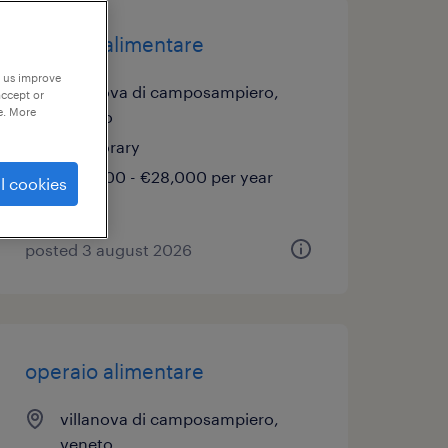
operaio alimentare
p us improve
villanova di camposampiero,
accept or
e. More
veneto
temporary
€22,000 - €28,000 per year
l cookies
posted 3 august 2026
operaio alimentare
villanova di camposampiero,
veneto