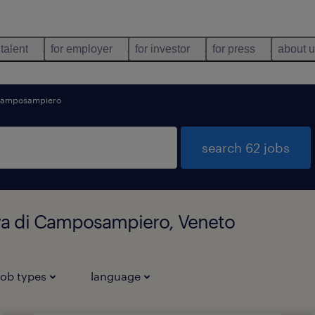
 talent
for employer
for investor
for press
about 
 camposampiero
search 62 jobs
ova di Camposampiero, Veneto
job types
language