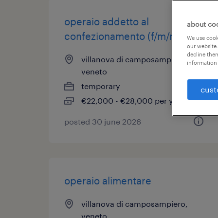
operaio addetto al
about co
confezionamento (f/m/nb)
We use cooki
our website.
decline them
villanova di camposampiero,
information 
veneto
temporary
cust
€22,000 - €28,000 per year
posted 30 june 2026
operaio alimentare
villanova di camposampiero,
veneto