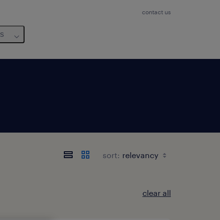
contact us
us
sort:
clear all