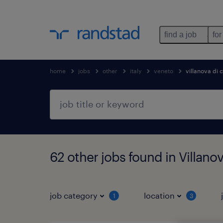
find a job
for
home
jobs
other
italy
veneto
villanova di
62 other jobs found in Villan
job category
location
1
3