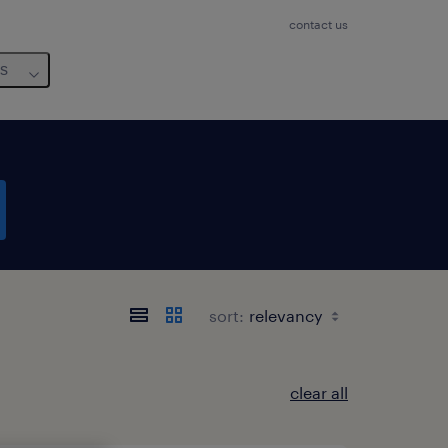
contact us
us
sort:
clear all