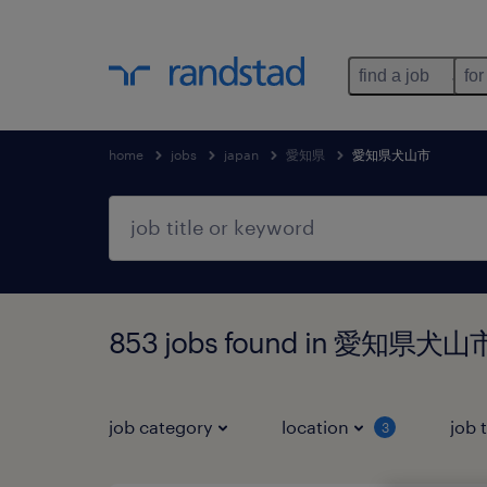
find a job
for
home
jobs
japan
愛知県
愛知県犬山市
853 jobs found in 愛知県犬
job category
location
job 
3