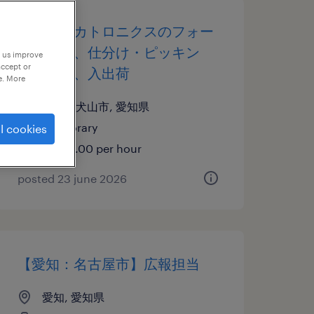
機械・メカトロニクスのフォー
クリフト、仕分け・ピッキン
p us improve
accept or
グ・梱包、入出荷
e. More
愛知県犬山市, 愛知県
temporary
l cookies
¥1800.00 per hour
posted 23 june 2026
【愛知：名古屋市】広報担当
愛知, 愛知県