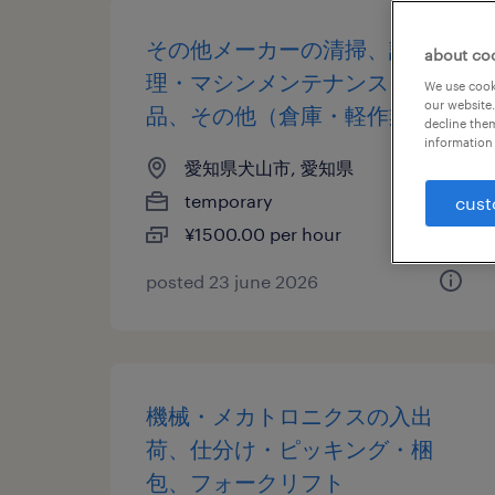
その他メーカーの清掃、設備管
about co
理・マシンメンテナンス、検
We use cooki
our website.
品、その他（倉庫・軽作業）
decline them
information 
愛知県犬山市, 愛知県
temporary
cust
¥1500.00 per hour
posted 23 june 2026
機械・メカトロニクスの入出
荷、仕分け・ピッキング・梱
包、フォークリフト