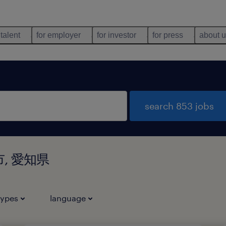
 talent
for employer
for investor
for press
about 
search 853 jobs
山市, 愛知県
types
language