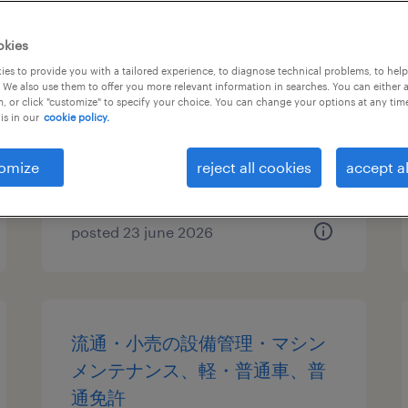
機械・メカトロニクスの入出
okies
荷、仕分け・ピッキング・梱
es to provide you with a tailored experience, to diagnose technical problems, to hel
 We also use them to offer you more relevant information in searches. You can either 
包、検品、フォークリフト
, or click "customize" to specify your choice. You can change your options at any tim
is in our
cookie policy.
愛知県犬山市, 愛知県
temporary
omize
reject all cookies
accept al
¥1600.00 per hour
posted 23 june 2026
流通・小売の設備管理・マシン
メンテナンス、軽・普通車、普
通免許